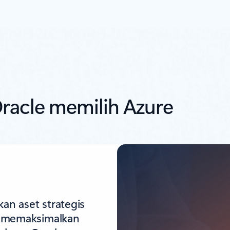
acle memilih Azure
n aset strategis
i memaksimalkan