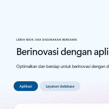
LEBIH BAIK JIKA DIGUNAKAN BERSAMA
Berinovasi dengan apli
Optimalkan dan bersiap untuk berinovasi dengan da
Aplikasi
Layanan database
Menampilkan 1-2 dari 6 slide