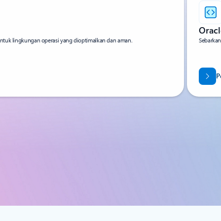
Oracl
untuk lingkungan operasi yang dioptimalkan dan aman.
Sebarkan 
P