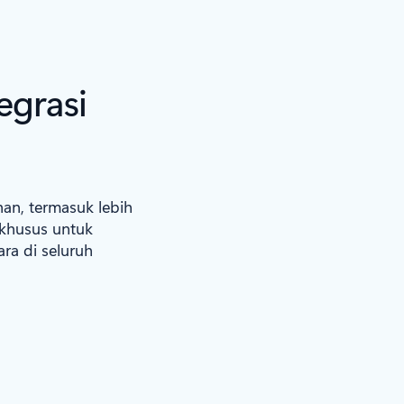
egrasi
han, termasuk lebih
i khusus untuk
ra di seluruh