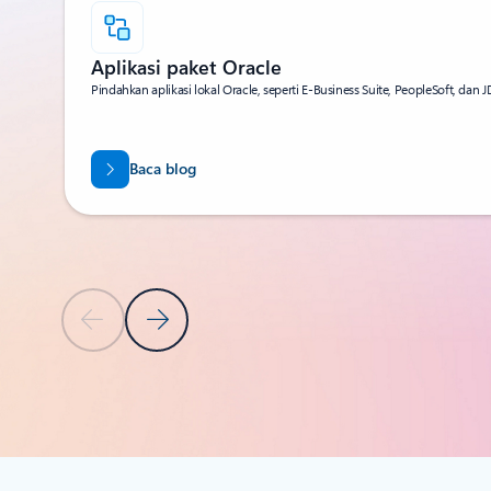
Aplikasi paket Oracle
Pindahkan aplikasi lokal Oracle, seperti E-Business Suite, PeopleSoft, dan 
Baca blog
Slide Sebelumnya
Slide Berikutnya
Kembali ke tab
Kembali ke kontrol navigasi karosel