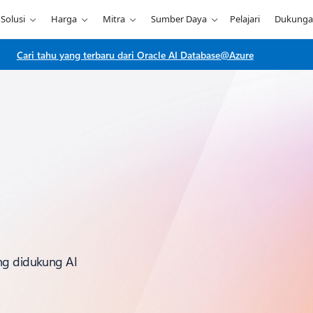
Solusi
Harga
Mitra
Sumber Daya
Pelajari
Dukung
Cari tahu yang terbaru dari Oracle AI Database@Azure
ang didukung AI