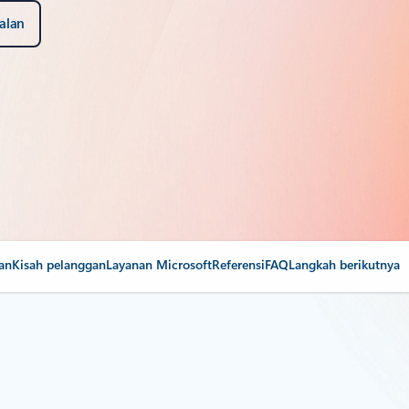
alan
an
Kisah pelanggan
Layanan Microsoft
Referensi
FAQ
Langkah berikutnya