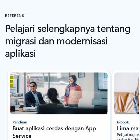
Kembali ke Bagian Cerita Pelanggan
REFERENSI
Pelajari selengkapnya tentang
migrasi dan modernisasi
aplikasi
Panduan
E-book
Buat aplikasi cerdas dengan App
Lima man
Service
Pelajari baga
skalabilitas, b