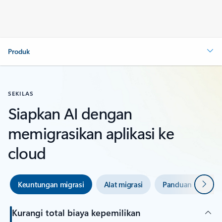
Produk
SEKILAS
Siapkan AI dengan
memigrasikan aplikasi ke
cloud
Beriku
Keuntungan migrasi
Alat migrasi
Panduan migrasi
Kurangi total biaya kepemilikan