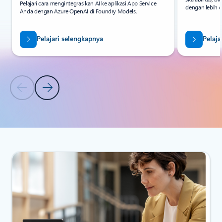
Pelajari cara mengintegrasikan AI ke aplikasi App Service
dengan lebih c
Anda dengan Azure OpenAI di Foundry Models.
Pelajari selengkapnya
Pelaja
Slide Sebelumnya
Slide Berikutnya
Kembali ke bagian Sumber Daya