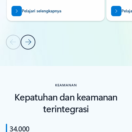
Pelajari selengkapnya
Pelaj
Slide Sebelumnya
Slide Berikutnya
Kembali ke bagian KEMAMPUAN
KEAMANAN
Kepatuhan dan keamanan
terintegrasi
34.000