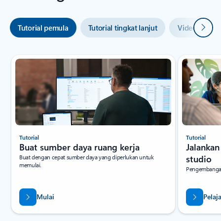
Beriku
Tutorial pemula
Tutorial tingkat lanjut
Video unggu
Tutorial
Tutorial
Buat sumber daya ruang kerja
Jalankan
Buat dengan cepat sumber daya yang diperlukan untuk
studio
memulai.
Pengembangan 
Mulai
Pelaj