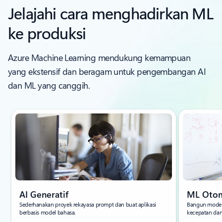
Jelajahi cara menghadirkan ML
ke produksi
Azure Machine Learning mendukung kemampuan
yang ekstensif dan beragam untuk pengembangan AI
dan ML yang canggih.
AI Generatif
ML Otom
Sederhanakan proyek rekayasa prompt dan buat aplikasi
Bangun model 
berbasis model bahasa.
kecepatan dan