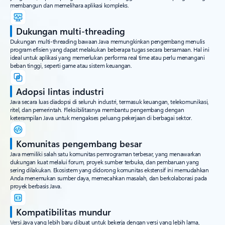
membangun dan memelihara aplikasi kompleks.
Dukungan multi-threading
Dukungan multi-threading bawaan Java memungkinkan pengembang menulis
program efisien yang dapat melakukan beberapa tugas secara bersamaan. Hal ini
ideal untuk aplikasi yang memerlukan performa real time atau perlu menangani
beban tinggi, seperti game atau sistem keuangan.
Adopsi lintas industri
Java secara luas diadopsi di seluruh industri, termasuk keuangan, telekomunikasi,
ritel, dan pemerintah. Fleksibilitasnya membantu pengembang dengan
keterampilan Java untuk mengakses peluang pekerjaan di berbagai sektor.
Komunitas pengembang besar
Java memiliki salah satu komunitas pemrograman terbesar, yang menawarkan
dukungan kuat melalui forum, proyek sumber terbuka, dan pembaruan yang
sering dilakukan. Ekosistem yang didorong komunitas ekstensif ini memudahkan
Anda menemukan sumber daya, memecahkan masalah, dan berkolaborasi pada
proyek berbasis Java.
Kompatibilitas mundur
Versi Java yang lebih baru dibuat untuk bekerja dengan versi yang lebih lama,