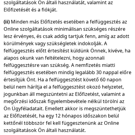
szolgáltatások Ön általi használatát, valamint az
Előfizetését és a fiókját.
(ii)
Minden más Előfizetés esetében a felfüggesztés az
Online szolgáltatások minimálisan szükséges részére
lesz érvényes, és csak addig tartjuk fenn, amíg az adott
körülmények vagy szükségletek indokolják. A
felfüggesztés előtt értesítést küldünk Önnek, kivéve, ha
alapos okunk van feltételezni, hogy azonnali
felfüggesztésre van szükség. A nemfizetés miatti
felfüggesztés esetében mindig legalább 30 nappal előre
értesítjük Önt. Ha a felfüggesztést követő 60 napon
belül nem hárítja el a felfüggesztést okozó helyzetet,
jogunkban áll megszüntetni az Előfizetést, valamint a
megőrzési időszak figyelembevétele nélkül törölni az
Ön Ügyféladatait. Emellett akkor is megszüntethetjük
az Előfizetését, ha egy 12 hónapos időszakon belül
kettőnél többször fel kell függesztenünk az Online
szolgáltatások Ön általi használatát.