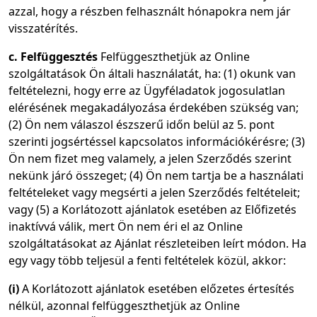
azzal, hogy a részben felhasznált hónapokra nem jár
visszatérítés.
c. Felfüggesztés
Felfüggeszthetjük az Online
szolgáltatások Ön általi használatát, ha: (1) okunk van
feltételezni, hogy erre az Ügyféladatok jogosulatlan
elérésének megakadályozása érdekében szükség van;
(2) Ön nem válaszol észszerű időn belül az 5. pont
szerinti jogsértéssel kapcsolatos információkérésre; (3)
Ön nem fizet meg valamely, a jelen Szerződés szerint
nekünk járó összeget; (4) Ön nem tartja be a használati
feltételeket vagy megsérti a jelen Szerződés feltételeit;
vagy (5) a Korlátozott ajánlatok esetében az Előfizetés
inaktívvá válik, mert Ön nem éri el az Online
szolgáltatásokat az Ajánlat részleteiben leírt módon. Ha
egy vagy több teljesül a fenti feltételek közül, akkor:
(i)
A Korlátozott ajánlatok esetében előzetes értesítés
nélkül, azonnal felfüggeszthetjük az Online