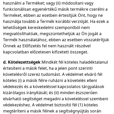
használni a Terméket; vagy (ii) módosítani vagy
funkcionálisan egyenértékű másik termékre cserélni a
Terméket, ebben az esetben értesítjük Önt, hogy ne
használja tovább a Termék korábbi verzióját. Ha ezek a
lehetőségek kereskedelmi szempontból nem
megvalósíthatóak, megszüntethetjük az Ön jogát a
Termék használatához, ebben az esetben visszatérítjük
Önnek az Előfizetés fel nem használt részével
kapcsolatban előzetesen kifizetett összeget.
d. Kötelezettségek
Mindkét fél köteles haladéktalanul
értesíteni a másik felet, ha a jelen pont szerinti
követelésről szerez tudomást. A védelmet elváró fél
köteles (i) a másik félre ruházni a követelés elleni
védekezés és a követeléssel kapcsolatos tárgyalások
kizárólagos irányítását; és (ii) minden észszerűen
elvárható segítséget megadni a követeléssel szembeni
védekezéshez. A védelmet biztosító fél (1) köteles
megtéríteni a másik félnek a segítségnyújtás során