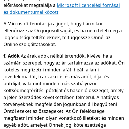
előírásokat megtalálja a
Microsoft licencelési forrásai
és dokumentumai között
.
A Microsoft fenntartja a jogot, hogy bármikor
ellenőrizze az Ön jogosultságát, és ha nem felel meg a
jogosultsági feltételeknek, felfüggessze Önnél az
Online szolgáltatásokat.
f. Adók
Az árak adók nélkül értendők, kivéve, ha a
számlán szerepel, hogy az ár tartalmazza az adókat. Ön
köteles megfizetni minden áfát, héát, állami
jövedelemadót, tranzakciós és más adót, díjat és
pótdíjat, valamint minden más szabályozói
költségmegtérítési pótdíjat és hasonló összeget, amely
a jelen Szerződés következtében felmerül. A hatályos
törvényeknek megfelelően jogunkban áll begyűjteni
Öntől ezeket az összegeket. Az Ön felelőssége
megfizetni minden olyan vonatkozó illetéket és minden
egyéb adót, amelyet Önnek jogi kötelezettsége