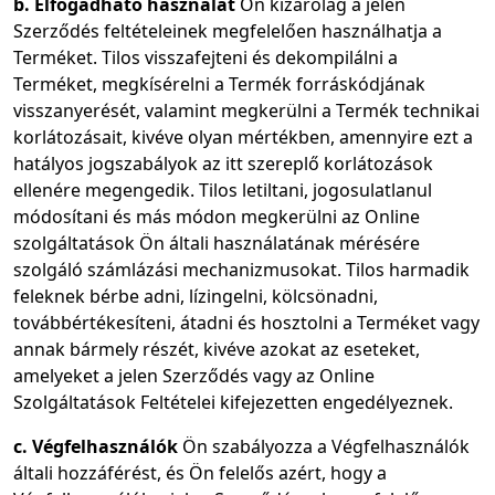
b. Elfogadható használat
Ön kizárólag a jelen
Szerződés feltételeinek megfelelően használhatja a
Terméket. Tilos visszafejteni és dekompilálni a
Terméket, megkísérelni a Termék forráskódjának
visszanyerését, valamint megkerülni a Termék technikai
korlátozásait, kivéve olyan mértékben, amennyire ezt a
hatályos jogszabályok az itt szereplő korlátozások
ellenére megengedik. Tilos letiltani, jogosulatlanul
módosítani és más módon megkerülni az Online
szolgáltatások Ön általi használatának mérésére
szolgáló számlázási mechanizmusokat. Tilos harmadik
feleknek bérbe adni, lízingelni, kölcsönadni,
továbbértékesíteni, átadni és hosztolni a Terméket vagy
annak bármely részét, kivéve azokat az eseteket,
amelyeket a jelen Szerződés vagy az Online
Szolgáltatások Feltételei kifejezetten engedélyeznek.
c. Végfelhasználók
Ön szabályozza a Végfelhasználók
általi hozzáférést, és Ön felelős azért, hogy a