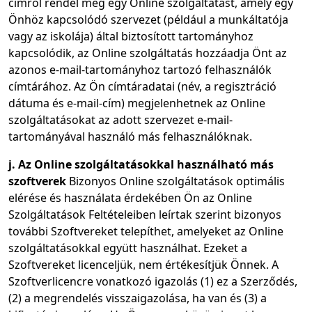
címről rendel meg egy Online szolgáltatást, amely egy
Önhöz kapcsolódó szervezet (például a munkáltatója
vagy az iskolája) által biztosított tartományhoz
kapcsolódik, az Online szolgáltatás hozzáadja Önt az
azonos e-mail-tartományhoz tartozó felhasználók
címtárához. Az Ön címtáradatai (név, a regisztráció
dátuma és e-mail-cím) megjelenhetnek az Online
szolgáltatásokat az adott szervezet e-mail-
tartományával használó más felhasználóknak.
j. Az Online szolgáltatásokkal használható más
szoftverek
Bizonyos Online szolgáltatások optimális
elérése és használata érdekében Ön az Online
Szolgáltatások Feltételeiben leírtak szerint bizonyos
további Szoftvereket telepíthet, amelyeket az Online
szolgáltatásokkal együtt használhat. Ezeket a
Szoftvereket licenceljük, nem értékesítjük Önnek. A
Szoftverlicencre vonatkozó igazolás (1) ez a Szerződés,
(2) a megrendelés visszaigazolása, ha van és (3) a