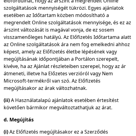
előfordulhat, hogy az árszint a megrendelt Online
szolgáltatások mennyiségét tükrözi. Egyes ajánlatok
esetében az Időtartam közben módosítható a
megrendelt Online szolgáltatások mennyisége, és ez az
árszint változását is magával vonja, de ez sosem
visszamenőleges hatályú. Az Előfizetés Időtartama alatt
az Online szolgáltatások ára nem fog emelkedni ahhoz
képest, amely az Előfizetés életbe lépésének vagy
megújításának időpontjában a Portálon szerepelt,
kivéve, ha az Ajánlat részleteiben szerepel, hogy az ár
átmeneti, illetve ha Előzetes verzióról vagy Nem
Microsoft-termékről van szó. Az Előfizetés
megújításakor az árak változhatnak.
(ii)
A Használatalapú ajánlatok esetében értesítést
követően bármikor megváltoztathatjuk az árat.
d. Megújítás
(i)
Az Előfizetés megújításakor ez a Szerződés