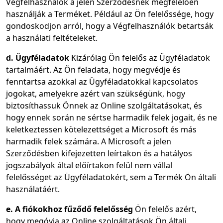
Végfelhasználók a jelen Szerződésnek megfelelően
használják a Terméket. Például az Ön felelőssége, hogy
gondoskodjon arról, hogy a Végfelhasználók betartsák
a használati feltételeket.
d. Ügyféladatok
Kizárólag Ön felelős az Ügyféladatok
tartalmáért. Az Ön feladata, hogy megvédje és
fenntartsa azokkal az Ügyféladatokkal kapcsolatos
jogokat, amelyekre azért van szükségünk, hogy
biztosíthassuk Önnek az Online szolgáltatásokat, és
hogy ennek során ne sértse harmadik felek jogait, és ne
keletkeztessen kötelezettséget a Microsoft és más
harmadik felek számára. A Microsoft a jelen
Szerződésben kifejezetten leírtakon és a hatályos
jogszabályok által előírtakon felül nem vállal
felelősséget az Ügyféladatokért, sem a Termék Ön általi
használatáért.
e. A fiókokhoz fűződő felelősség
Ön felelős azért,
hogy megóvja az Online szolgáltatások Ön általi