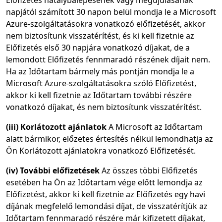
Előfizetés hatálybalépésének vagy megújulásának
napjától számított 30 napon belül mondja le a Microsoft
Azure-szolgáltatásokra vonatkozó előfizetését, akkor
nem biztosítunk visszatérítést, és ki kell fizetnie az
Előfizetés első 30 napjára vonatkozó díjakat, de a
lemondott Előfizetés fennmaradó részének díjait nem.
Ha az Időtartam bármely más pontján mondja le a
Microsoft Azure-szolgáltatásokra szóló Előfizetést,
akkor ki kell fizetnie az Időtartam további részére
vonatkozó díjakat, és nem biztosítunk visszatérítést.
(iii) Korlátozott ajánlatok
A Microsoft az Időtartam
alatt bármikor, előzetes értesítés nélkül lemondhatja az
Ön Korlátozott ajánlatokra vonatkozó Előfizetését.
(iv) További előfizetések
Az összes többi Előfizetés
esetében ha Ön az Időtartam vége előtt lemondja az
Előfizetést, akkor ki kell fizetnie az Előfizetés egy havi
díjának megfelelő lemondási díjat, de visszatérítjük az
Időtartam fennmaradó részére már kifizetett díjakat,