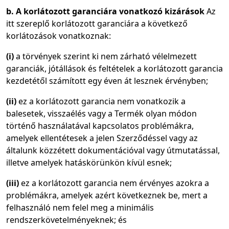
b. A korlátozott garanciára vonatkozó kizárások
Az
itt szereplő korlátozott garanciára a következő
korlátozások vonatkoznak:
(i)
a törvények szerint ki nem zárható vélelmezett
garanciák, jótállások és feltételek a korlátozott garancia
kezdetétől számított egy éven át lesznek érvényben;
(ii)
ez a korlátozott garancia nem vonatkozik a
balesetek, visszaélés vagy a Termék olyan módon
történő használatával kapcsolatos problémákra,
amelyek ellentétesek a jelen Szerződéssel vagy az
általunk közzétett dokumentációval vagy útmutatással,
illetve amelyek hatáskörünkön kívül esnek;
(iii)
ez a korlátozott garancia nem érvényes azokra a
problémákra, amelyek azért következnek be, mert a
felhasználó nem felel meg a minimális
rendszerkövetelményeknek; és