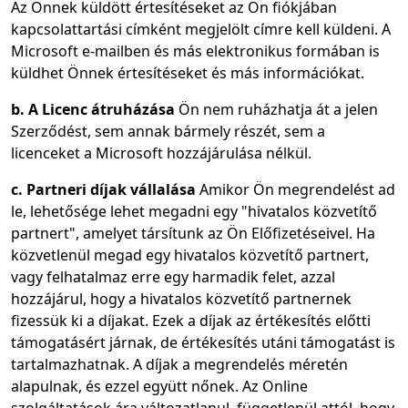
Az Önnek küldött értesítéseket az Ön fiókjában
kapcsolattartási címként megjelölt címre kell küldeni. A
Microsoft e-mailben és más elektronikus formában is
küldhet Önnek értesítéseket és más információkat.
b. A Licenc átruházása
Ön nem ruházhatja át a jelen
Szerződést, sem annak bármely részét, sem a
licenceket a Microsoft hozzájárulása nélkül.
c. Partneri díjak vállalása
Amikor Ön megrendelést ad
le, lehetősége lehet megadni egy "hivatalos közvetítő
partnert", amelyet társítunk az Ön Előfizetéseivel. Ha
közvetlenül megad egy hivatalos közvetítő partnert,
vagy felhatalmaz erre egy harmadik felet, azzal
hozzájárul, hogy a hivatalos közvetítő partnernek
fizessük ki a díjakat. Ezek a díjak az értékesítés előtti
támogatásért járnak, de értékesítés utáni támogatást is
tartalmazhatnak. A díjak a megrendelés méretén
alapulnak, és ezzel együtt nőnek. Az Online