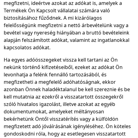
megfizetni, ideértve azokat az adókat is, amelyek a
Termékek Ön Kapcsolt vállalatai számára való
biztosításához fűződnek. A mi kizárólagos
felelősségünk megfizetni a nettó árbevételünk vagy a
bevétel vagy nyereség hiányában a bruttó bevételeink
alapján felszámított adókat, valamint az ingatlanokkal
kapcsolatos adókat.
Ha egyes adóösszegeket vissza kell tartani az Ön
nekünk történő kifizetéseiből, ezeket az adókat Ön
levonhatja a felénk fennálló tartozásából, és
megfizetheti a megfelelő adóhatóságnak, ekkor
azonban Önnek haladéktalanul be kell szereznie és be
kell mutatnia az ezekről a visszatartott összegekről
szóló hivatalos igazolást, illetve azokat az egyéb
dokumentumokat, amelyeket méltányosan
bekérhetünk Öntől visszatérítés vagy a külföldön
megfizetett adó jóváírásának igényléséhez. Ön köteles
gondoskodni róla, hogy az esetlegesen visszatartott