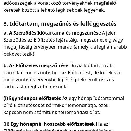
adóösszegek a vonatkozó törvényeknek megfelelő
keretek között a lehető legkisebbek legyenek.
3. Időtartam, megszűnés és felfüggesztés
a. A Szerződés Időtartama és megszűnése
A jelen
Szerződés az Előfizetés lejáratáig, megszűnéséig vagy
megújításáig érvényben marad (amelyik a leghamarabb
bekövetkezik).
b. Az Előfizetés megszűnése
Ön az Időtartam alatt
bármikor megszüntetheti az Előfizetést, de köteles a
megszüntetés érvénybe lépéséig felmerült összes
tartozást megfizetni nekünk.
(i) Egyhónapos előfizetés
Az egy hónap Időtartammal
bíró Előfizetéseket bármikor lemondhatja, ezek
kapcsán nem számítunk fel lemondási díjat.
(ii) Egy hónapnál hosszabb előfizetések
Ha az