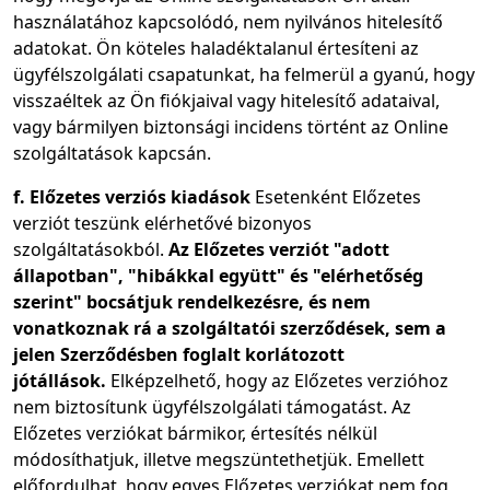
használatához kapcsolódó, nem nyilvános hitelesítő
adatokat. Ön köteles haladéktalanul értesíteni az
ügyfélszolgálati csapatunkat, ha felmerül a gyanú, hogy
visszaéltek az Ön fiókjaival vagy hitelesítő adataival,
vagy bármilyen biztonsági incidens történt az Online
szolgáltatások kapcsán.
f. Előzetes verziós kiadások
Esetenként Előzetes
verziót teszünk elérhetővé bizonyos
szolgáltatásokból.
Az Előzetes verziót "adott
állapotban", "hibákkal együtt" és "elérhetőség
szerint" bocsátjuk rendelkezésre, és nem
vonatkoznak rá a szolgáltatói szerződések, sem a
jelen Szerződésben foglalt korlátozott
jótállások.
Elképzelhető, hogy az Előzetes verzióhoz
nem biztosítunk ügyfélszolgálati támogatást. Az
Előzetes verziókat bármikor, értesítés nélkül
módosíthatjuk, illetve megszüntethetjük. Emellett
előfordulhat, hogy egyes Előzetes verziókat nem fog