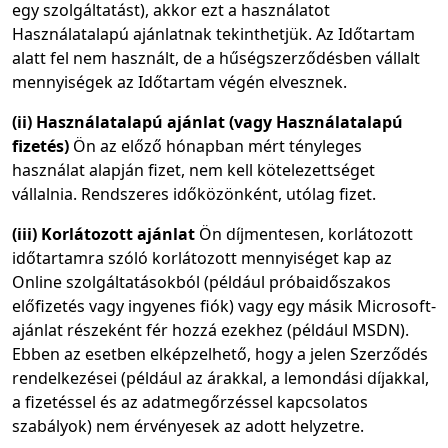
egy szolgáltatást), akkor ezt a használatot
Használatalapú ajánlatnak tekinthetjük. Az Időtartam
alatt fel nem használt, de a hűségszerződésben vállalt
mennyiségek az Időtartam végén elvesznek.
(ii) Használatalapú ajánlat (vagy Használatalapú
fizetés)
Ön az előző hónapban mért tényleges
használat alapján fizet, nem kell kötelezettséget
vállalnia. Rendszeres időközönként, utólag fizet.
(iii) Korlátozott ajánlat
Ön díjmentesen, korlátozott
időtartamra szóló korlátozott mennyiséget kap az
Online szolgáltatásokból (például próbaidőszakos
előfizetés vagy ingyenes fiók) vagy egy másik Microsoft-
ajánlat részeként fér hozzá ezekhez (például MSDN).
Ebben az esetben elképzelhető, hogy a jelen Szerződés
rendelkezései (például az árakkal, a lemondási díjakkal,
a fizetéssel és az adatmegőrzéssel kapcsolatos
szabályok) nem érvényesek az adott helyzetre.