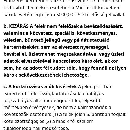
Előfizetés keretében kifizetett összeget. A díjmentesen
biztosított Termékek esetében a Microsoft közvetlen
károk esetén legfeljebb 5000,00 USD felelősséget vállal.
b. KIZÁRÁS A felek nem felelősek a bevételkiesésért,
valamint a közvetett, speciális, következményes,
véletlen, büntető jellegű vagy példát statuáló
kártérítésekért, sem az elveszett nyereséggel,
bevétellel, üzletmenet megszakadásával vagy üzleti
adatok elvesztésével kapcsolatos károkért, akkor
sem, ha az adott fél tudott róla, hogy fennáll az ilyen
károk bekövetkezésének lehetősége.
c. A korlátozások alóli kivételek
A jelen pontban
ismertetett felelősségkorlátozások a hatályos
jogszabályok által megengedett legteljesebb
mértékben érvényesek, de nem alkalmazandók a
következők esetében: (1) a felek jelen 5. pontban foglalt
kötelezettségei; és (2) a másik fél szellemi
tulajdonjogainak megsértése.