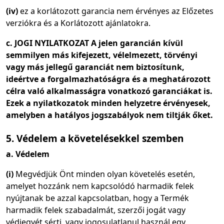
(iv)
ez a korlátozott garancia nem érvényes az Előzetes
verziókra és a Korlátozott ajánlatokra.
c. JOGI NYILATKOZAT A jelen garancián kívül
semmilyen más kifejezett, vélelmezett, törvényi
vagy más jellegű garanciát nem biztosítunk,
ideértve a forgalmazhatóságra és a meghatározott
célra való alkalmasságra vonatkozó garanciákat is.
Ezek a nyilatkozatok minden helyzetre érvényesek,
amelyben a hatályos jogszabályok nem tiltják őket.
5. Védelem a követelésekkel szemben
a. Védelem
(i)
Megvédjük Önt minden olyan követelés esetén,
amelyet hozzánk nem kapcsolódó harmadik felek
nyújtanak be azzal kapcsolatban, hogy a Termék
harmadik felek szabadalmát, szerzői jogát vagy
védjegyét sérti, vagy jogosulatlanul használ egy