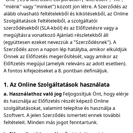
"miénk" vagy "minket") között jön létre. A Szerződés az
alább olvasható feltételekből és kikötésekből, az Online
Szolgáltatások Feltételeiből, a szolgáltatói
szerződésekből (SLA-kból) és az Előfizetésre vagy a
megújításra vonatkozó Ajánlati részletekből áll
(együttesen ezeket nevezzük a "Szerződésnek"). A
Szerződés azon a napon lép hatályba, amikor elküldjük
Önnek az Előfizetés megerősítését, vagy amikor az
Előfizetés megújul (amelyik releváns az adott esetben).
A fontos kifejezéseket a 8. pontban definiáljuk.
1. Az Online Szolgáltatások használata
a. Használathoz való jog
Feljogosítjuk Önt, hogy elérje
és használja az Előfizetés részét képező Online
szolgáltatásokat, valamint telepítse és használja a
Szoftvert. A jelen Szerződés ismerteti ennek további
feltételeit. Minden más jogot fenntartunk.