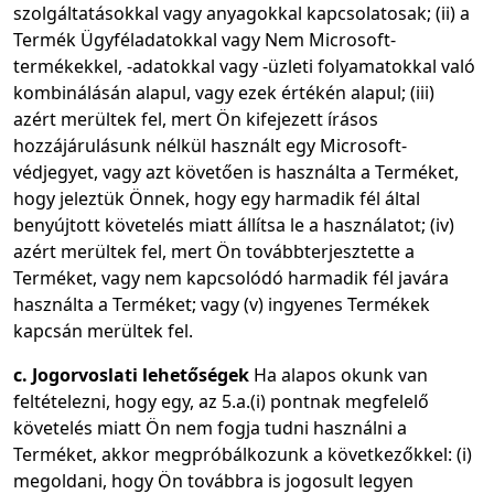
szolgáltatásokkal vagy anyagokkal kapcsolatosak; (ii) a
Termék Ügyféladatokkal vagy Nem Microsoft-
termékekkel, -adatokkal vagy -üzleti folyamatokkal való
kombinálásán alapul, vagy ezek értékén alapul; (iii)
azért merültek fel, mert Ön kifejezett írásos
hozzájárulásunk nélkül használt egy Microsoft-
védjegyet, vagy azt követően is használta a Terméket,
hogy jeleztük Önnek, hogy egy harmadik fél által
benyújtott követelés miatt állítsa le a használatot; (iv)
azért merültek fel, mert Ön továbbterjesztette a
Terméket, vagy nem kapcsolódó harmadik fél javára
használta a Terméket; vagy (v) ingyenes Termékek
kapcsán merültek fel.
c. Jogorvoslati lehetőségek
Ha alapos okunk van
feltételezni, hogy egy, az 5.a.(i) pontnak megfelelő
követelés miatt Ön nem fogja tudni használni a
Terméket, akkor megpróbálkozunk a következőkkel: (i)
megoldani, hogy Ön továbbra is jogosult legyen