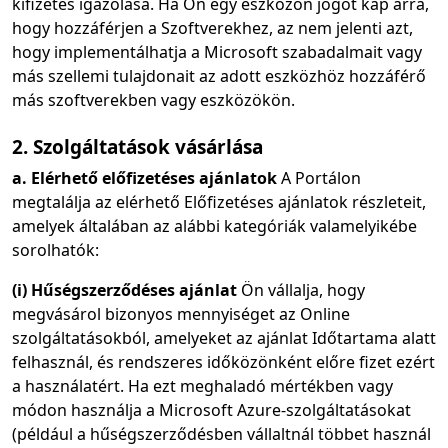
kifizetés igazolása. Ha Ön egy eszközön jogot kap arra,
hogy hozzáférjen a Szoftverekhez, az nem jelenti azt,
hogy implementálhatja a Microsoft szabadalmait vagy
más szellemi tulajdonait az adott eszközhöz hozzáférő
más szoftverekben vagy eszközökön.
2. Szolgáltatások vásárlása
a. Elérhető előfizetéses ajánlatok
A Portálon
megtalálja az elérhető Előfizetéses ajánlatok részleteit,
amelyek általában az alábbi kategóriák valamelyikébe
sorolhatók:
(i) Hűségszerződéses ajánlat
Ön vállalja, hogy
megvásárol bizonyos mennyiséget az Online
szolgáltatásokból, amelyeket az ajánlat Időtartama alatt
felhasznál, és rendszeres időközönként előre fizet ezért
a használatért. Ha ezt meghaladó mértékben vagy
módon használja a Microsoft Azure-szolgáltatásokat
(például a hűségszerződésben vállaltnál többet használ