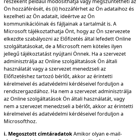
részeként például módosíthatja vagy megszüntetheti az
Ön hozzáférését, és (ii) hozzáférhet az Ön adataihoz és
kezelheti az Ön adatait, ideértve az Ön
kommunikációinak és fájljainak a tartalmát is. A
Microsoft tájékoztathatja Önt, hogy az Ön szervezete
elkezdte szabályozni az Előfizetés által lefedett Online
szolgáltatásokat, de a Microsoft nem köteles ilyen
jellegű tájékoztatást nyújtani Önnek. Ha a szervezet
adminisztrálja az Online szolgáltatások Ön általi
használatát vagy a szervezet menedzseli az
Előfizetéshez tartozó bérlőt, akkor az érintetti
kérelmeivel és adatvédelmi kérdéseivel forduljon a
rendszergazdához. Ha nem a szervezet adminisztrálja
az Online szolgáltatások Ön általi használatát, vagy
nem a szervezet menedzseli a bérlőt, akkor az érintetti
kérelmeivel és adatvédelmi kérdéseivel forduljon a
Microsofthoz.
i. Megosztott címtáradatok
Amikor olyan e-mail-