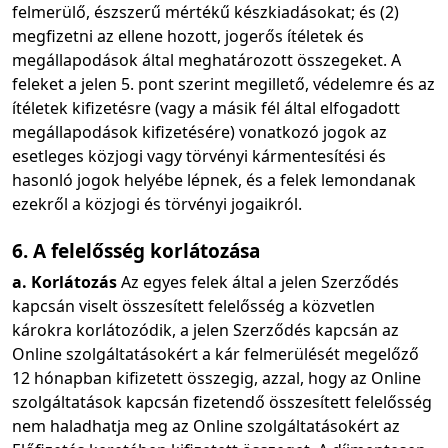
felmerülő, észszerű mértékű készkiadásokat; és (2)
megfizetni az ellene hozott, jogerős ítéletek és
megállapodások által meghatározott összegeket. A
feleket a jelen 5. pont szerint megillető, védelemre és az
ítéletek kifizetésre (vagy a másik fél által elfogadott
megállapodások kifizetésére) vonatkozó jogok az
esetleges közjogi vagy törvényi kármentesítési és
hasonló jogok helyébe lépnek, és a felek lemondanak
ezekről a közjogi és törvényi jogaikról.
6. A felelősség korlátozása
a. Korlátozás
Az egyes felek által a jelen Szerződés
kapcsán viselt összesített felelősség a közvetlen
károkra korlátozódik, a jelen Szerződés kapcsán az
Online szolgáltatásokért a kár felmerülését megelőző
12 hónapban kifizetett összegig, azzal, hogy az Online
szolgáltatások kapcsán fizetendő összesített felelősség
nem haladhatja meg az Online szolgáltatásokért az