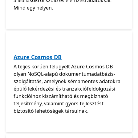
a leállásokról szóló és elemzési adatokkal.
Mind egy helyen.
Azure Cosmos DB
A teljes körűen felügyelt Azure Cosmos DB
olyan NoSQL-alapú dokumentumadatbázis-
szolgáltatás, amelynek sémamentes adatokra
épülő lekérdezési és tranzakciófeldolgozási
funkcióihoz kiszámítható és megbízható
teljesítmény, valamint gyors fejlesztést
biztosító lehetőségek társulnak.