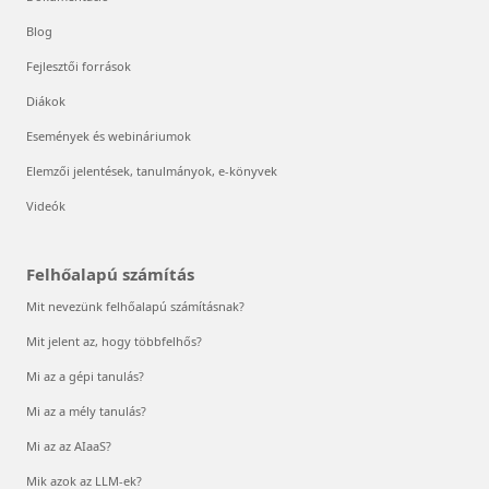
Blog
Fejlesztői források
Diákok
Események és webináriumok
Elemzői jelentések, tanulmányok, e-könyvek
Videók
Felhőalapú számítás
Mit nevezünk felhőalapú számításnak?
Mit jelent az, hogy többfelhős?
Mi az a gépi tanulás?
Mi az a mély tanulás?
Mi az az AIaaS?
Mik azok az LLM-ek?