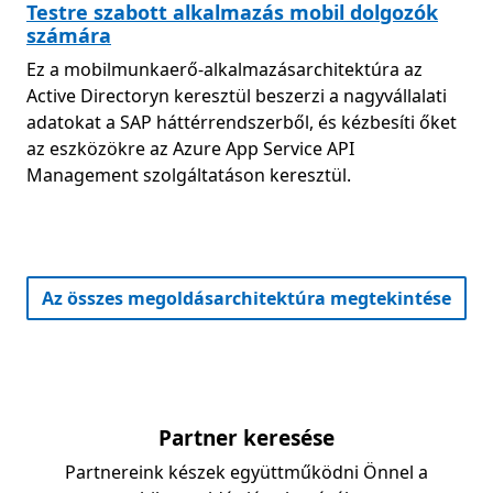
Testre szabott alkalmazás mobil dolgozók
számára
Ez a mobilmunkaerő-alkalmazásarchitektúra az
Active Directoryn keresztül beszerzi a nagyvállalati
adatokat a SAP háttérrendszerből, és kézbesíti őket
az eszközökre az Azure App Service API
Management szolgáltatáson keresztül.
https://go.microsoft.com/fwlink/?l
Az összes megoldásarchitektúra megtekintése
Partner keresése
Partnereink készek együttműködni Önnel a