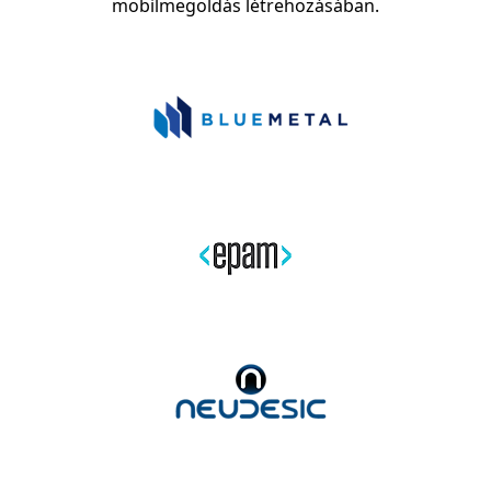
mobilmegoldás létrehozásában.