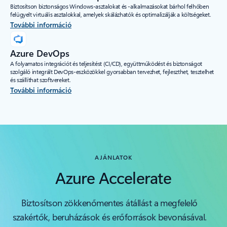
Biztosítson biztonságos Windows-asztalokat és -alkalmazásokat bárhol felhőben
felügyelt virtuális asztalokkal, amelyek skálázhatók és optimalizálják a költségeket.
További információ
Azure DevOps
A folyamatos integrációt és teljesítést (CI/CD), együttműködést és biztonságot
szolgáló integrált DevOps-eszközökkel gyorsabban tervezhet, fejleszthet, tesztelhet
és szállíthat szoftvereket.
További információ
AJÁNLATOK
Azure Accelerate
Biztosítson zökkenőmentes átállást a megfelelő
szakértők, beruházások és erőforrások bevonásával.