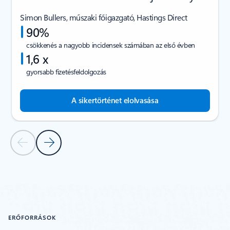
Simon Bullers, műszaki főigazgató, Hastings Direct
90%
csökkenés a nagyobb incidensek számában az első évben
1,6 x
gyorsabb fizetésfeldolgozás
A sikertörténet elolvasása
Előző dia
Következő dia
Vissza az ÜGYFELEINK SIKERTÖRTÉNETEI szakaszhoz
ERŐFORRÁSOK