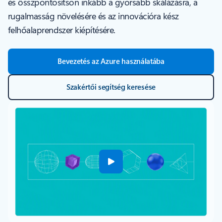
és összpontosítson inkább a gyorsabb skálázásra, a
rugalmasság növelésére és az innovációra kész
felhőalaprendszer kiépítésére.
Bevezetés az Azure használatába
Szakértői segítség keresése