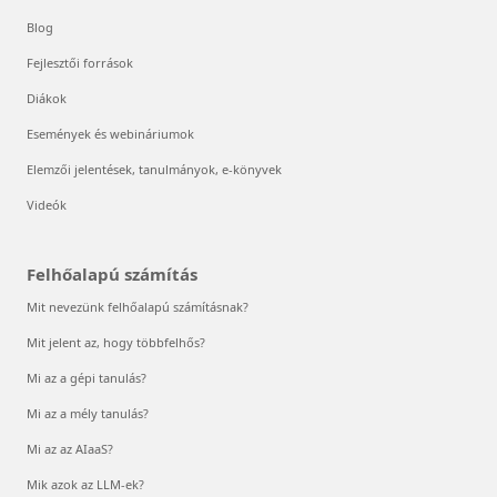
Blog
Fejlesztői források
Diákok
Események és webináriumok
Elemzői jelentések, tanulmányok, e-könyvek
Videók
Felhőalapú számítás
Mit nevezünk felhőalapú számításnak?
Mit jelent az, hogy többfelhős?
Mi az a gépi tanulás?
Mi az a mély tanulás?
Mi az az AIaaS?
Mik azok az LLM-ek?