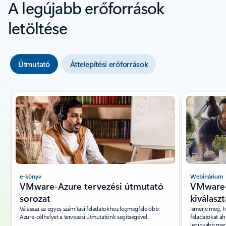
A legújabb erőforrások
letöltése
Útmutató
Áttelepítési erőforrások
{0} dia {1} jelzője
e-könyv
Webinárium
VMware-Azure tervezési útmutató
VMware–
sorozat
kiválasz
Válassza az egyes számítási feladatokhoz legmegfelelőbb
Ismerje meg, 
Azure-célhelyet a tervezési útmutatónk segítségével.
feladatokat a
leginkább megf