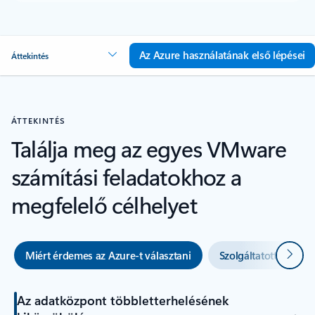
Az Azure használatának első lépései
Áttekintés
ÁTTEKINTÉS
Találja meg az egyes VMware
számítási feladatokhoz a
megfelelő célhelyet
Követ
Miért érdemes az Azure-t választani
Szolgáltatott infrast
Az adatközpont többletterhelésének