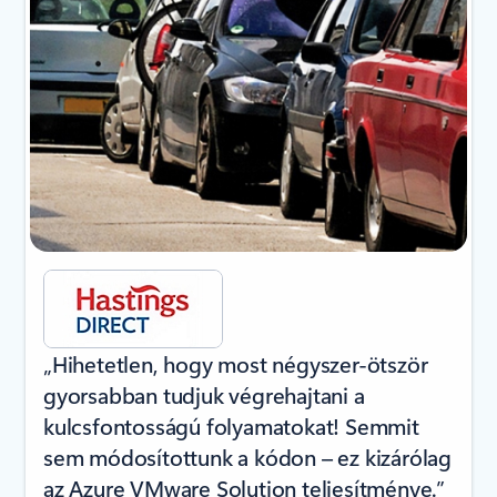
„Hihetetlen, hogy most négyszer-ötször
gyorsabban tudjuk végrehajtani a
kulcsfontosságú folyamatokat! Semmit
sem módosítottunk a kódon – ez kizárólag
az Azure VMware Solution teljesítménye.”