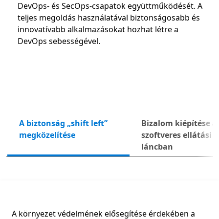
DevOps- és SecOps-csapatok együttműködését. A
teljes megoldás használatával biztonságosabb és
innovatívabb alkalmazásokat hozhat létre a
DevOps sebességével.
A biztonság „shift left”
Bizalom kiépítése a
Köve
megközelítése
szoftveres ellátási
láncban
A környezet védelmének elősegítése érdekében a