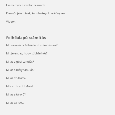
Események és webináriumok
Elemzői jelentések, tanulmányok, e-könyvek
Videók
Felhőalapú számítás
Mit nevezünk felhőalapú számításnak?
Mit jelent az, hogy többfelhős?
Mi az a gépi tanulás?
Mi az a mély tanulás?
Mi az az AIaaS?
Mik azok az LLM-ek?
Mi az a tároló?
Mi az az RAG?