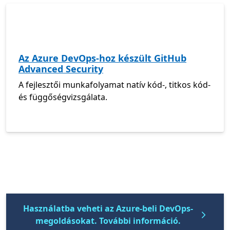
Az Azure DevOps-hoz készült GitHub
Advanced Security
A fejlesztői munkafolyamat natív kód-, titkos kód-
és függőségvizsgálata.
Használatba veheti az Azure-beli DevOps-
megoldásokat. További információ.