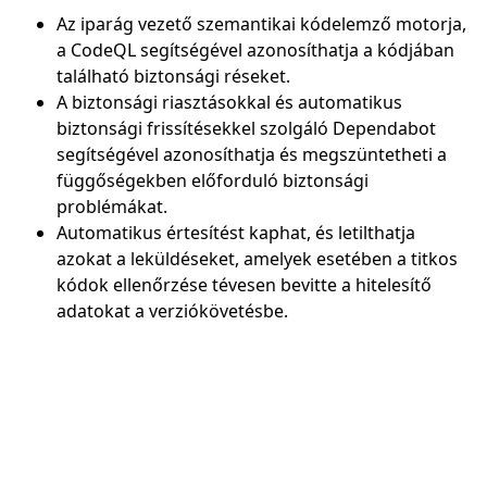
Az iparág vezető szemantikai kódelemző motorja,
a CodeQL segítségével azonosíthatja a kódjában
található biztonsági réseket.
A biztonsági riasztásokkal és automatikus
biztonsági frissítésekkel szolgáló Dependabot
segítségével azonosíthatja és megszüntetheti a
függőségekben előforduló biztonsági
problémákat.
Automatikus értesítést kaphat, és letilthatja
azokat a leküldéseket, amelyek esetében a titkos
kódok ellenőrzése tévesen bevitte a hitelesítő
adatokat a verziókövetésbe.
Vissza a lapokra