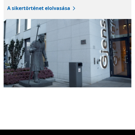
A sikertörténet elolvasása
Vissza a lapokra