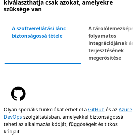
kiválaszthatja csak azokat, amelyekre
szüksége van
A szoftverellátási lánc
A tárolólemezképek
biztonságossá tétele
folyamatos
Köve
integrációjának és
terjesztésének
megerősítése
Olyan speciális funkciókat érhet el a
GitHub
és az
Azure
DevOps
szolgáltatásban, amelyekkel biztonságossá
teheti az alkalmazás kódját, függőségeit és titkos
kódjait