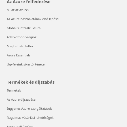
Az Azure felfedezése
Mi az az Azure?
Az Azure használatának első lépései
Globális infrastruktúra
Adatközpont-régiók
Megbízható felhő
Azure Essentials
Ügyfeleink sikertörténetei
Termékek és díjszabás
Termékek
Az Azure díjszabása
Ingyenes Azure-szolgáltatások
Rugalmas vásárlási lehetőségek
Azure-beli FinOps