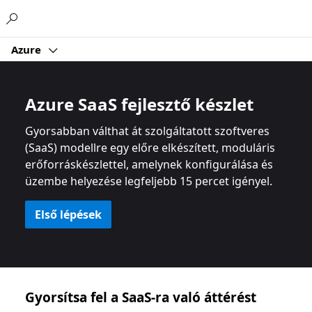
Microsoft
Azure
Azure SaaS fejlesztő készlet
Gyorsabban válthat át szolgáltatott szoftveres
(SaaS) modellre egy előre elkészített, moduláris
erőforráskészlettel, amelynek konfigurálása és
üzembe helyezése legfeljebb 15 percet igényel.
Első lépések
Gyorsítsa fel a SaaS-ra való áttérést