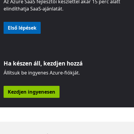
Az Azure SaaS fejlesztői készlettel akár 15 perc alatt
elindíthatja SaaS-ajánlatát.
Első lépések
Ha készen áll, kezdjen hozzá
Állítsuk be ingyenes Azure-fiókját.
Kezdjen ingyenesen