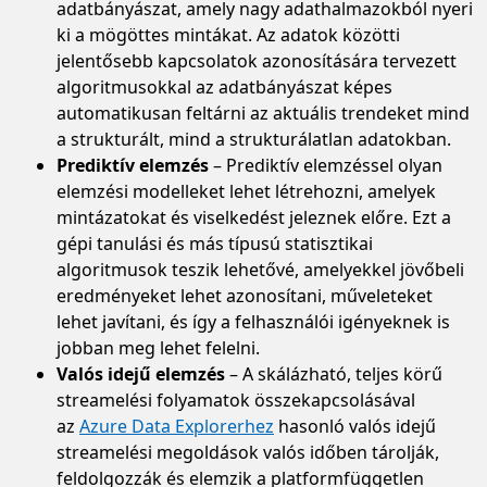
adatbányászat, amely nagy adathalmazokból nyeri
ki a mögöttes mintákat. Az adatok közötti
jelentősebb kapcsolatok azonosítására tervezett
algoritmusokkal az adatbányászat képes
automatikusan feltárni az aktuális trendeket mind
a strukturált, mind a strukturálatlan adatokban.
Prediktív elemzés
– Prediktív elemzéssel olyan
elemzési modelleket lehet létrehozni, amelyek
mintázatokat és viselkedést jeleznek előre. Ezt a
gépi tanulási és más típusú statisztikai
algoritmusok teszik lehetővé, amelyekkel jövőbeli
eredményeket lehet azonosítani, műveleteket
lehet javítani, és így a felhasználói igényeknek is
jobban meg lehet felelni.
Valós idejű elemzés
– A skálázható, teljes körű
streamelési folyamatok összekapcsolásával
az
Azure Data Explorerhez
hasonló valós idejű
streamelési megoldások valós időben tárolják,
feldolgozzák és elemzik a platformfüggetlen