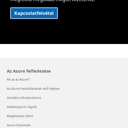
Kapcsolatfelvétel
Az Azure felfedezése
Mi az az Azure?
Az Azure használatának első lépései
Globális infrastruktúra
Adatközpont-régiók
Megbízható felhő
Azure Essentials