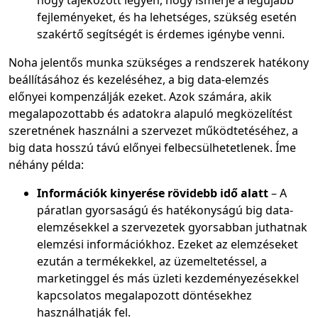
hogy tájékozott legyen, hogy ismerje a legújabb
fejleményeket, és ha lehetséges, szükség esetén
szakértő segítségét is érdemes igénybe venni.
Noha jelentős munka szükséges a rendszerek hatékony
beállításához és kezeléséhez, a big data-elemzés
előnyei kompenzálják ezeket. Azok számára, akik
megalapozottabb és adatokra alapuló megközelítést
szeretnének használni a szervezet működtetéséhez, a
big data hosszú távú előnyei felbecsülhetetlenek. Íme
néhány példa:
Információk kinyerése rövidebb idő alatt
– A
páratlan gyorsaságú és hatékonyságú big data-
elemzésekkel a szervezetek gyorsabban juthatnak
elemzési információkhoz. Ezeket az elemzéseket
ezután a termékekkel, az üzemeltetéssel, a
marketinggel és más üzleti kezdeményezésekkel
kapcsolatos megalapozott döntésekhez
használhatják fel.