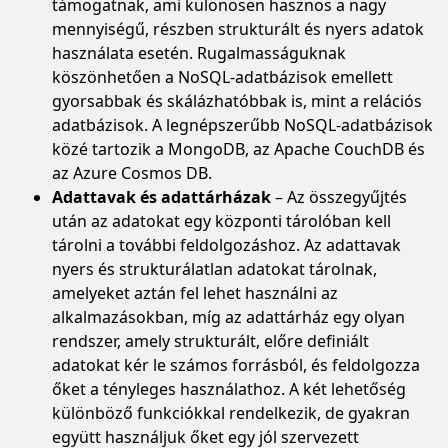
támogatnak, ami különösen hasznos a nagy
mennyiségű, részben strukturált és nyers adatok
használata esetén. Rugalmasságuknak
köszönhetően a NoSQL-adatbázisok emellett
gyorsabbak és skálázhatóbbak is, mint a relációs
adatbázisok. A legnépszerűbb NoSQL-adatbázisok
közé tartozik a MongoDB, az Apache CouchDB és
az Azure Cosmos DB.
Adattavak és adattárházak
– Az összegyűjtés
után az adatokat egy központi tárolóban kell
tárolni a további feldolgozáshoz. Az adattavak
nyers és strukturálatlan adatokat tárolnak,
amelyeket aztán fel lehet használni az
alkalmazásokban, míg az adattárház egy olyan
rendszer, amely strukturált, előre definiált
adatokat kér le számos forrásból, és feldolgozza
őket a tényleges használathoz. A két lehetőség
különböző funkciókkal rendelkezik, de gyakran
együtt használjuk őket egy jól szervezett