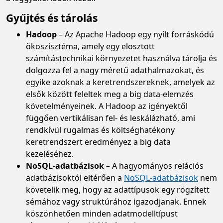
Gyűjtés és tárolás
Hadoop
– Az Apache Hadoop egy nyílt forráskódú
ökoszisztéma, amely egy elosztott
számítástechnikai környezetet használva tárolja és
dolgozza fel a nagy méretű adathalmazokat, és
egyike azoknak a keretrendszereknek, amelyek az
elsők között feleltek meg a big data-elemzés
követelményeinek. A Hadoop az igényektől
függően vertikálisan fel- és leskálázható, ami
rendkívül rugalmas és költséghatékony
keretrendszert eredményez a big data
kezeléséhez.
NoSQL-adatbázisok
– A hagyományos relációs
adatbázisoktól eltérően a
NoSQL-adatbázisok
nem
követelik meg, hogy az adattípusok egy rögzített
sémához vagy struktúrához igazodjanak. Ennek
köszönhetően minden adatmodelltípust