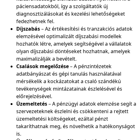
páciensadatokból, így a szolgáltatók új
diagnosztizálásokat és kezelési lehetőségeket
fedezhetnek fel.
Díjszabás
– Az értékesítési és tranzakciós adatok
elemzésével optimalizált díjszabási modellek
hozhatók létre, amelyek segítségével a vállalatok
olyan díjszabási döntéseket hozhatnak, amelyek
maximalizálják a bevételt.
Csalások megelőzése
– A pénzintézetek
adatbányászat és gépi tanulás használatával
mérsékelik a kockázatokat a csaló szándékú
tevékenységek mintázatainak észlelésével és
előrejelzésével.
Üzemeltetés
– A pénzügyi adatok elemzése segít a
szervezeteknek észlelni és csökkenteni a rejtett
üzemeltetési költségeket, ezáltal pénzt
takaríthatnak meg, és növelhetik a hatékonyságot
is.