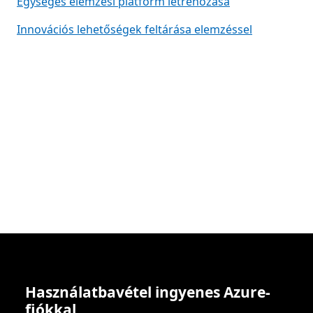
Egységes elemzési platform létrehozása
Innovációs lehetőségek feltárása elemzéssel
Használatbavétel ingyenes Azure-
fiókkal