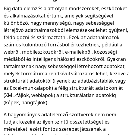
Big data-elemzés alatt olyan módszereket, eszközöket
és alkalmazásokat értünk, amelyek segítségével
különböző, nagy mennyiségű, nagy sebességgel
létrejövő adathalmazokból elemzéseket lehet gyűjteni,
feldolgozni és származtatni. Ezek az adathalmazok
számos különböző forrásból érkezhetnek, például a
webről, mobileszközökről, e-mailekből, közösségi
médiából és intelligens hálózati eszközökről. Gyakran
tartalmaznak nagy sebességgel létrehozott adatokat,
melyek formátuma rendkívül változatos lehet, kezdve a
strukturált adatoktól (ilyenek az adatbázistáblák vagy
az Excel-munkalapok) a félig strukturált adatokon át
(XML-fájlok, weblapok) a strukturálatlan adatokig
(képek, hangfájlok).
A hagyományos adatelemző szoftverek nem nem
tudják kezelni az ilyen szintű összetettséget és
méreteket, ezért fontos szerepet játszanak a