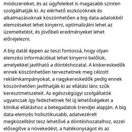
módszereiket, és az ügyfeleiket is magasabb szinten
szolgálhatják ki. Az elérhető eszközöknek és
alkalmazásoknak köszönhetően a big data-adatokból
elemzéseket lehet kinyerni, optimalizálni lehet az
üzemeltetést, és jövőbeli eredményeket lehet
előrejelezni.
A big datát éppen az teszi fontossá, hogy olyan
elemzési információkat lehet kinyerni belőlük,
amelyekkel javítható a döntéshozatal. A kiskereskedők
ennek köszönhetően tervezhetnek meg célzott
reklámkampányokat, a nagykereskedők pedig ennek
köszönhetően javíthatják ki az ellátási lánc szűk
keresztmetszeteit. Az egészségügyi szolgáltatók
ugyancsak így fedezhetnek fel új lehetőségeket a
klinikai ellátáshoz a betegadatok trendjei alapján. A big
data-elemzés holisztikusabb, adatvezérelt
megközelítést tesz lehetővé a döntéshozatalhoz, ezzel
elősegítve a növekedést, a hatékonyságot és az