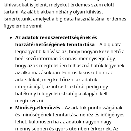
kihívásokat is jelent, melyeket érdemes szem előtt
tartani. Az alábbiakban néhány olyan kihívást
ismertetünk, amelyet a big data használatánál érdemes
figyelembe venni:
Az adatok rendszerezettségének és
hozzáférhetőségének fenntartása
– A big data
legnagyobb kihívása az, hogy hogyan kezelhető a
beérkező információk óriási mennyisége úgy,
hogy azok megfelelően felhasználhatók legyenek
az alkalmazásokban. Fontos kiküszöbölni az
adatsilókat, meg kell őrizni az adatok
integrációját, az infrastruktúrát pedig egy
hatékony felügyeleti stratégia alapján kell
megtervezni.
Minőség-ellenőrzés
– Az adatok pontosságának
és minőségének fenntartása nehéz és időigényes
lehet, különösen ha az adatok nagyon nagy
mennyiségben és gyors ütemben érkeznek. Az