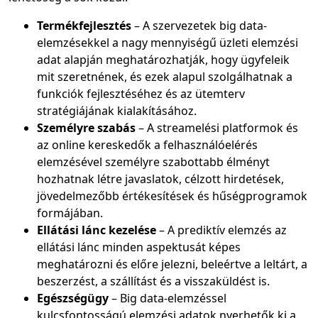
Termékfejlesztés
– A szervezetek big data-
elemzésekkel a nagy mennyiségű üzleti elemzési
adat alapján meghatározhatják, hogy ügyfeleik
mit szeretnének, és ezek alapul szolgálhatnak a
funkciók fejlesztéséhez és az ütemterv
stratégiájának kialakításához.
Személyre szabás
– A streamelési platformok és
az online kereskedők a felhasználóelérés
elemzésével személyre szabottabb élményt
hozhatnak létre javaslatok, célzott hirdetések,
jövedelmezőbb értékesítések és hűségprogramok
formájában.
Ellátási lánc kezelése
– A prediktív elemzés az
ellátási lánc minden aspektusát képes
meghatározni és előre jelezni, beleértve a leltárt, a
beszerzést, a szállítást és a visszaküldést is.
Egészségügy
– Big data-elemzéssel
kulcsfontosságú elemzési adatok nyerhetők ki a