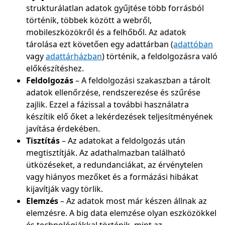
strukturálatlan adatok gyűjtése több forrásból
történik, többek között a webről,
mobileszközökről és a felhőből. Az adatok
tárolása ezt követően egy adattárban (
adattóban
vagy
adattárházban
) történik, a feldolgozásra való
előkészítéshez.
Feldolgozás
– A feldolgozási szakaszban a tárolt
adatok ellenőrzése, rendszerezése és szűrése
zajlik. Ezzel a fázissal a további használatra
készítik elő őket a lekérdezések teljesítményének
javítása érdekében.
Tisztítás
– Az adatokat a feldolgozás után
megtisztítják. Az adathalmazban található
ütközéseket, a redundanciákat, az érvénytelen
vagy hiányos mezőket és a formázási hibákat
kijavítják vagy törlik.
Elemzés
– Az adatok most már készen állnak az
elemzésre. A big data elemzése olyan eszközökkel