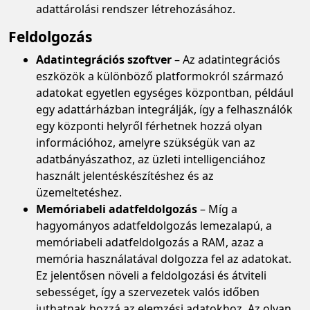
adattárolási rendszer létrehozásához.
Feldolgozás
Adatintegrációs szoftver
– Az adatintegrációs
eszközök a különböző platformokról származó
adatokat egyetlen egységes központban, például
egy adattárházban integrálják, így a felhasználók
egy központi helyről férhetnek hozzá olyan
információhoz, amelyre szükségük van az
adatbányászathoz, az üzleti intelligenciához
használt jelentéskészítéshez és az
üzemeltetéshez.
Memóriabeli adatfeldolgozás
– Míg a
hagyományos adatfeldolgozás lemezalapú, a
memóriabeli adatfeldolgozás a RAM, azaz a
memória használatával dolgozza fel az adatokat.
Ez jelentősen növeli a feldolgozási és átviteli
sebességet, így a szervezetek valós időben
juthatnak hozzá az elemzési adatokhoz. Az olyan