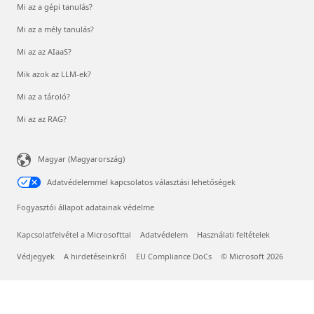
Mi az a gépi tanulás?
Mi az a mély tanulás?
Mi az az AIaaS?
Mik azok az LLM-ek?
Mi az a tároló?
Mi az az RAG?
Magyar (Magyarország)
Adatvédelemmel kapcsolatos választási lehetőségek
Fogyasztói állapot adatainak védelme
Kapcsolatfelvétel a Microsofttal
Adatvédelem
Használati feltételek
Védjegyek
A hirdetéseinkről
EU Compliance DoCs
© Microsoft 2026