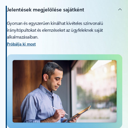
Jelentések megjelölése sajátként
Gyorsan és egyszerűen kínálhat kivételes színvonalú
irányítópultokat és elemzéseket az ügyfeleknek saját
alkalmazásaiban.
Próbálja ki most