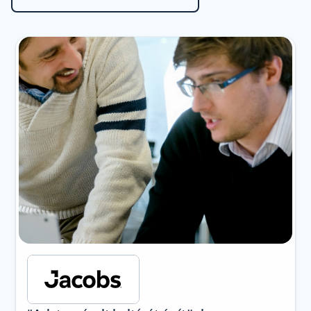
Dia {0} {1} jelzője