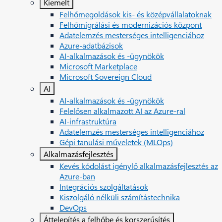
Kiemelt
Felhőmegoldások kis- és középvállalatoknak
Felhőmigrálási és modernizációs központ
Adatelemzés mesterséges intelligenciához
Azure-adatbázisok
AI-alkalmazások és ‑ügynökök
Microsoft Marketplace
Microsoft Sovereign Cloud
AI
AI-alkalmazások és ‑ügynökök
Felelősen alkalmazott AI az Azure-ral
AI-infrastruktúra
Adatelemzés mesterséges intelligenciához
Gépi tanulási műveletek (MLOps)
Alkalmazásfejlesztés
Kevés kódolást igénylő alkalmazásfejlesztés az
Azure-ban
Integrációs szolgáltatások
Kiszolgáló nélküli számítástechnika
DevOps
Áttelepítés a felhőbe és korszerűsítés