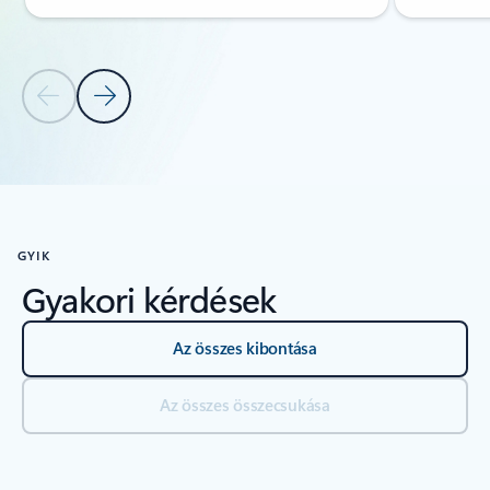
Előző dia
Következő dia
Vissza az Források szakaszhoz
GYIK
Gyakori kérdések
Az összes kibontása
Az összes összecsukása