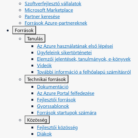
Szoftverfejlesztő vállalatok
Microsoft Marketplace
Partner keresése
Források Azure-partnereknek
Források
Tanulás
Az Azure használatának első lépései
Ügyfeleink sikertörténetei
Elemzői jelentések, tanulmányok, e-könyvek
Videók
További információ a felhőalapú számításról
Technikai források
Dokumentáció
Az Azure Portal felfedezése
Fejlesztői források
Gyorssablonok
Források startupok számára
Közösség
Fejlesztői közösség
Diákok