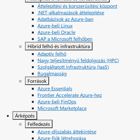
Áttelepítési és korszerűsítési központ
.NET-alkalmazások áttelepítése
Adatbázisok az Azure-ban
Azure-beli Linux
Azure-beli Oracle
SAP a Microsoft felhőben
Hibrid felhő és infrastruktúra
Adaptív felhő
Nagy teljesítményű feldolgozás (HPC)
Szolgáltatott infrastruktúra (IaaS)
Rugalmasság
Források
Azure Essentials
Frontier Accelerate Azure-hez
Azure-beli FinOps
Microsoft Marketplace
Árképzés
Felfedezés
Azure-díjszabás áttekintése
Azure-fiók létrehozása