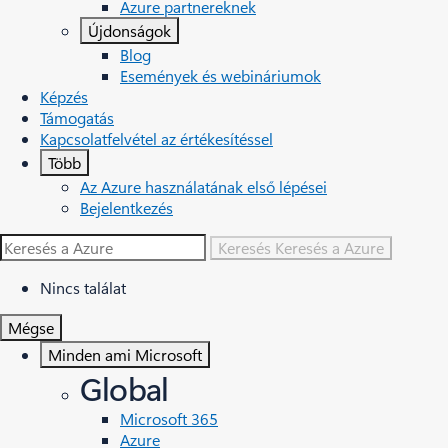
Azure partnereknek
Újdonságok
Blog
Események és webináriumok
Képzés
Támogatás
Kapcsolatfelvétel az értékesítéssel
Több
Az Azure használatának első lépései
Bejelentkezés
Keresés
Keresés a Azure
Nincs találat
Mégse
Minden ami Microsoft
Global
Microsoft 365
Azure