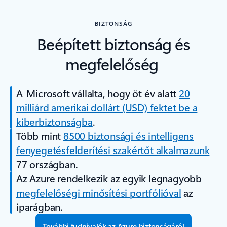
BIZTONSÁG
Beépített biztonság és
megfelelőség
A Microsoft vállalta, hogy öt év alatt
20
milliárd amerikai dollárt (USD) fektet be a
kiberbiztonságba
.
Több mint
8500 biztonsági és intelligens
fenyegetésfelderítési szakértőt alkalmazunk
77 országban.
Az Azure rendelkezik az egyik legnagyobb
megfelelőségi minősítési portfólióval
az
iparágban.
További tudnivalók az Azure biztonságáról