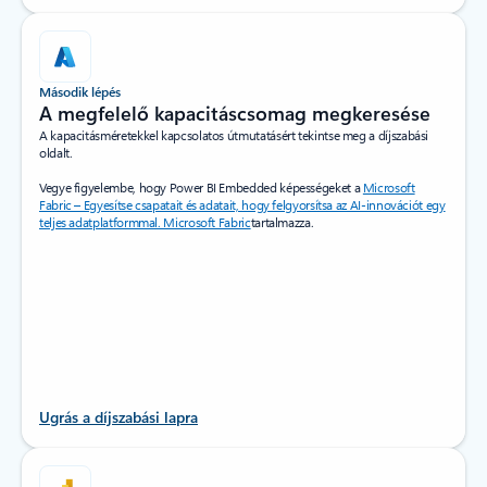
Második lépés
A megfelelő kapacitáscsomag megkeresése
A kapacitásméretekkel kapcsolatos útmutatásért tekintse meg a díjszabási
oldalt.
Vegye figyelembe, hogy Power BI Embedded képességeket a
Microsoft
Fabric – Egyesítse csapatait és adatait, hogy felgyorsítsa az AI-innovációt egy
teljes adatplatformmal. Microsoft Fabric
tartalmazza.
Ugrás a díjszabási lapra