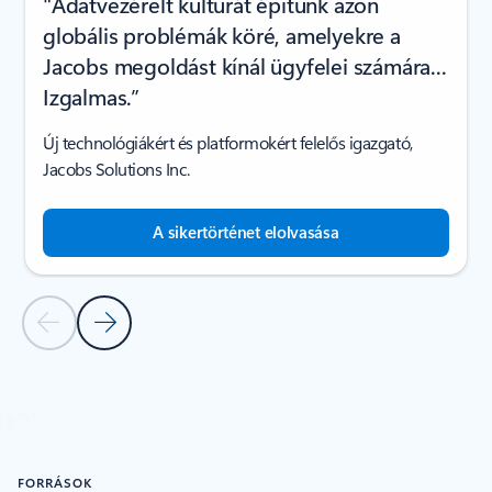
"Adatvezérelt kultúrát építünk azon
globális problémák köré, amelyekre a
Jacobs megoldást kínál ügyfelei számára...
Izgalmas.”
Új technológiákért és platformokért felelős igazgató,
Jacobs Solutions Inc.
A sikertörténet elolvasása
Előző dia
Következő dia
Vissza az ÜGYFELEINK SIKERTÖRTÉNETEI szakaszhoz
FORRÁSOK