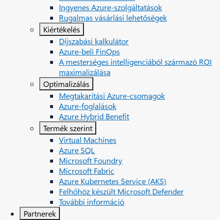
Ingyenes Azure-szolgáltatások
Rugalmas vásárlási lehetőségek
Kiértékelés
Díjszabási kalkulátor
Azure-beli FinOps
A mesterséges intelligenciából származó ROI
maximalizálása
Optimalizálás
Megtakarítási Azure-csomagok
Azure-foglalások
Azure Hybrid Benefit
Termék szerint
Virtual Machines
Azure SQL
Microsoft Foundry
Microsoft Fabric
Azure Kubernetes Service (AKS)
Felhőhöz készült Microsoft Defender
További információ
Partnerek