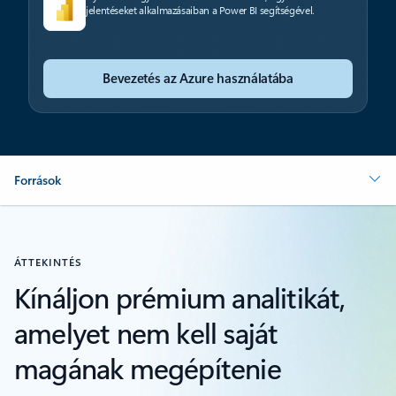
jelentéseket alkalmazásaiban a Power BI segítségével.
Bevezetés az Azure használatába
Források
ÁTTEKINTÉS
Kínáljon prémium analitikát,
amelyet nem kell saját
magának megépítenie