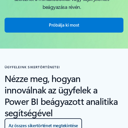
beágyazása révén.
Próbálja ki most
ÜGYFELEINK SIKERTÖRTÉNETEI
Nézze meg, hogyan
innoválnak az ügyfelek a
Power BI beágyazott analitika
segítségével
Az összes sikertörténet megtekintése