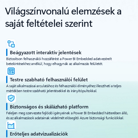
Világszínvonalú elemzések a
saját feltételei szerint
Beágyazott interaktív jelentések
Biztosítson felhasználói hozzáférést a Power BI Embedded adatvezérelt
betekintésekhez anélkül, hogy elhagynák az alkalmazás felületét.
Testre szabható felhasználói felület
A saját alkalmazásai arculatához és felhasználói élményéhez illesztheti a teljes
mértékben testre szabható jelentésekkel és irányítópultokkal.
Biztonságos és skálázható platform
Feleljen meg szervezete fejlődő igényeinek a Power BI Embedded hátterében álló,
és az alkalmazások adatainak védelmét elősegítő Azure biztonsági funkciókkal.
Erőteljes adatvizualizációk