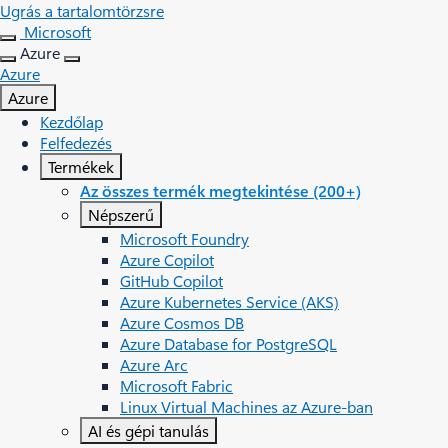
Ugrás a tartalomtörzsre
Microsoft
Azure
Azure
Azure
Kezdőlap
Felfedezés
Termékek
Az összes termék megtekintése (200+)
Népszerű
Microsoft Foundry
Azure Copilot
GitHub Copilot
Azure Kubernetes Service (AKS)
Azure Cosmos DB
Azure Database for PostgreSQL
Azure Arc​
Microsoft Fabric
Linux Virtual Machines az Azure-ban
AI és gépi tanulás