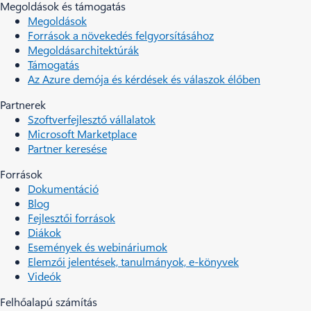
Megoldások és támogatás
Megoldások
Források a növekedés felgyorsításához
Megoldásarchitektúrák
Támogatás
Az Azure demója és kérdések és válaszok élőben
Partnerek
Szoftverfejlesztő vállalatok
Microsoft Marketplace
Partner keresése
Források
Dokumentáció
Blog
Fejlesztői források
Diákok
Események és webináriumok
Elemzői jelentések, tanulmányok, e-könyvek
Videók
Felhőalapú számítás