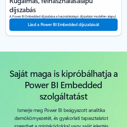
Rugalmas, felhasználásalapú
díjszabás
A Power BI Embedded díjszabása a használatalapú díjszabási modellen alapul.
Lásd a Power BI Embedded díjszabását
Saját maga is kipróbálhatja a
Power BI Embedded
szolgáltatást
Ismerje meg Power BI beágyazott analitika
demókörnyezetét, és gyakorlati tapasztalatot
szerezhet a mintakódokkal vagy saját jelentés