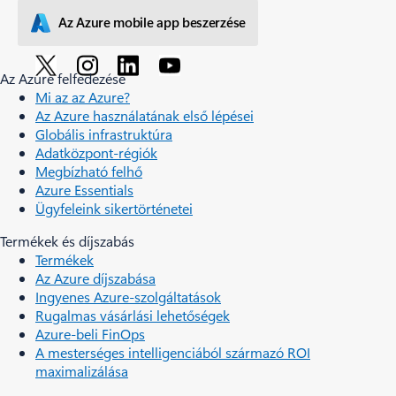
Az Azure mobile app beszerzése
Az Azure felfedezése
Mi az az Azure?
Az Azure használatának első lépései
Globális infrastruktúra
Adatközpont-régiók
Megbízható felhő
Azure Essentials
Ügyfeleink sikertörténetei
Termékek és díjszabás
Termékek
Az Azure díjszabása
Ingyenes Azure-szolgáltatások
Rugalmas vásárlási lehetőségek
Azure-beli FinOps
A mesterséges intelligenciából származó ROI
maximalizálása