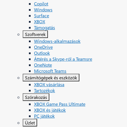
Copilot
Windows
Surface
XBOX
Támogatás
Szoftverek
Windows-alkalmazások
OneDrive
Outlook
Áttérés a Skype-ról a Teamsre
OneNote
Microsoft Teams
Számítógépek és eszközök
XBOX vásárlása
Tartozékok
Szórakozás
XBOX Game Pass Ultimate
XBOX és játékok
PC játékok
Üzlet