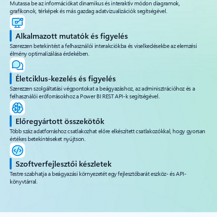
Mutassa be az információkat dinamikus és interaktív módon diagramok,
grafikonok, térképek és más gazdag adatvizualizációk segítségével.
Alkalmazott mutatók és figyelés
Szerezzen betekintést a felhasználói interakciókba és viselkedésekbe az elemzési
élmény optimalizálása érdekében.
Életciklus-kezelés és figyelés
Szerezzen szolgáltatási végpontokat a beágyazáshoz, az adminisztrációhoz és a
felhasználói erőforrásokhoz a Power BI REST API-k segítségével.
Előregyártott összekötők
Több száz adatforráshoz csatlakozhat előre elkészített csatlakozókkal, hogy gyorsan
értékes betekintéseket nyújtson.
Szoftverfejlesztői készletek
Testre szabhatja a beágyazási környezetét egy fejlesztőbarát eszköz- és API-
könyvtárral.