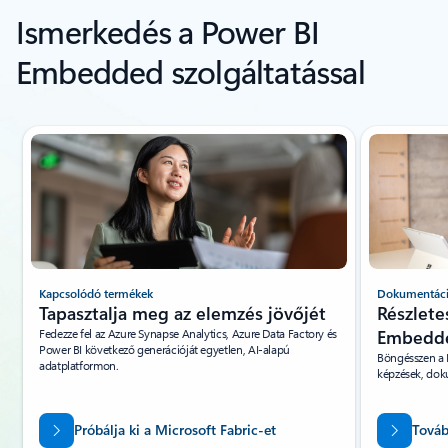
Ismerkedés a Power BI
Embedded szolgáltatással
1/5. dia megjelenítése
Kapcsolódó termékek
Dokumentác
Tapasztalja meg az elemzés jövőjét
Részlete
Fedezze fel az Azure Synapse Analytics, Azure Data Factory és
Embedd
Power BI következő generációját egyetlen, AI-alapú
Böngésszen a 
adatplatformon.
képzések, dok
Próbálja ki a Microsoft Fabric-et
Továb