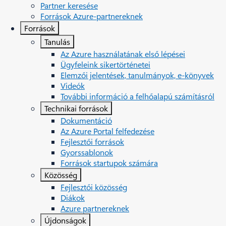
Partner keresése
Források Azure-partnereknek
Források
Tanulás
Az Azure használatának első lépései
Ügyfeleink sikertörténetei
Elemzői jelentések, tanulmányok, e-könyvek
Videók
További információ a felhőalapú számításról
Technikai források
Dokumentáció
Az Azure Portal felfedezése
Fejlesztői források
Gyorssablonok
Források startupok számára
Közösség
Fejlesztői közösség
Diákok
Azure partnereknek
Újdonságok