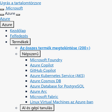
Ugrás a tartalomtörzsre
Microsoft
Azure
Azure
Azure
Kezdőlap
Felfedezés
Termékek
Az összes termék megtekintése (200+)
Népszerű
Microsoft Foundry
Azure Copilot
GitHub Copilot
Azure Kubernetes Service (AKS)
Azure Cosmos DB
Azure Database for PostgreSQL
Azure Arc​
Microsoft Fabric
Linux Virtual Machines az Azure-ban
AI és gépi tanulás