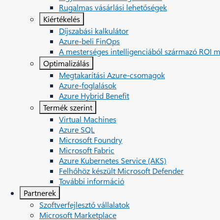
Rugalmas vásárlási lehetőségek
Kiértékelés
Díjszabási kalkulátor
Azure-beli FinOps
A mesterséges intelligenciából származó ROI m
Optimalizálás
Megtakarítási Azure-csomagok
Azure-foglalások
Azure Hybrid Benefit
Termék szerint
Virtual Machines
Azure SQL
Microsoft Foundry
Microsoft Fabric
Azure Kubernetes Service (AKS)
Felhőhöz készült Microsoft Defender
További információ
Partnerek
Szoftverfejlesztő vállalatok
Microsoft Marketplace