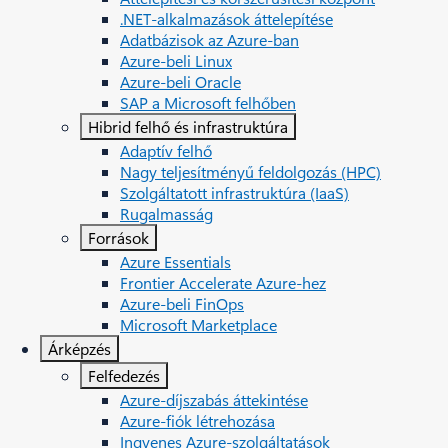
.NET-alkalmazások áttelepítése
Adatbázisok az Azure-ban
Azure-beli Linux
Azure-beli Oracle
SAP a Microsoft felhőben
Hibrid felhő és infrastruktúra
Adaptív felhő
Nagy teljesítményű feldolgozás (HPC)
Szolgáltatott infrastruktúra (IaaS)
Rugalmasság
Források
Azure Essentials
Frontier Accelerate Azure-hez
Azure-beli FinOps
Microsoft Marketplace
Árképzés
Felfedezés
Azure-díjszabás áttekintése
Azure-fiók létrehozása
Ingyenes Azure-szolgáltatások