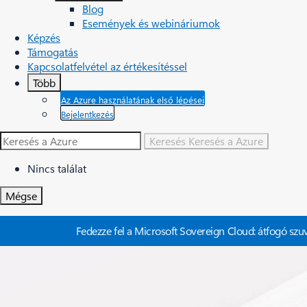
Blog
Események és webináriumok
Képzés
Támogatás
Kapcsolatfelvétel az értékesítéssel
Több
Az Azure használatának első lépései
Bejelentkezés
Keresés
Keresés a Azure
Nincs találat
Mégse
Fedezze fel a Microsoft Sovereign Cloud: átfogó sz