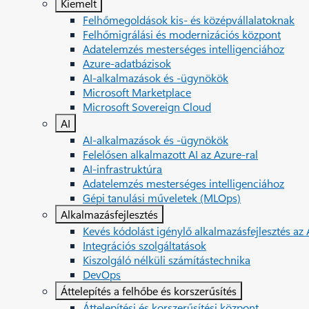
Kiemelt
Felhőmegoldások kis- és középvállalatoknak
Felhőmigrálási és modernizációs központ
Adatelemzés mesterséges intelligenciához
Azure-adatbázisok
AI-alkalmazások és ‑ügynökök
Microsoft Marketplace
Microsoft Sovereign Cloud
AI
AI-alkalmazások és ‑ügynökök
Felelősen alkalmazott AI az Azure-ral
AI-infrastruktúra
Adatelemzés mesterséges intelligenciához
Gépi tanulási műveletek (MLOps)
Alkalmazásfejlesztés
Kevés kódolást igénylő alkalmazásfejlesztés az
Integrációs szolgáltatások
Kiszolgáló nélküli számítástechnika
DevOps
Áttelepítés a felhőbe és korszerűsítés
Áttelepítési és korszerűsítési központ