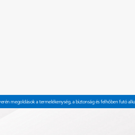
uverén megoldások a termelékenység, a biztonság és felhőben futó al