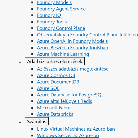
Foundry Models
Foundry Agent Service
Foundry IQ
Foundry Tools
Foundry Control Plane
Observability a Foundry Control Plane felületén
Azure OpenAI in Foundry Models
Azure Beszéd a Foundry Toolsban
Azure Machine Learning
Adatbázisok és elemzések
Az összes adatbázis megtekintése
Azure Cosmos DB
Azure DocumentDB
Azure SQL
Azure Database for PostgreSQL
Azure által felügyelt Redis
Microsoft Fabric
Azure Databricks
Számítás
Linux Virtual Machines az Azure-ban
Windows Server az Azure-on