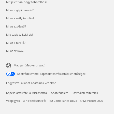
Mit jelent az, hogy többfelhős?
Mi az a gépi tanulás?
Mi az a mély tanulás?
Mi az az AIaaS?
Mik azok az LLM-ek?
Mi az a tároló?
Mi az az RAG?
Magyar (Magyarország)
Adatvédelemmel kapcsolatos választási lehetőségek
Fogyasztói állapot adatainak védelme
Kapcsolatfelvétel a Microsofttal
Adatvédelem
Használati feltételek
Védjegyek
A hirdetéseinkről
EU Compliance DoCs
© Microsoft 2026