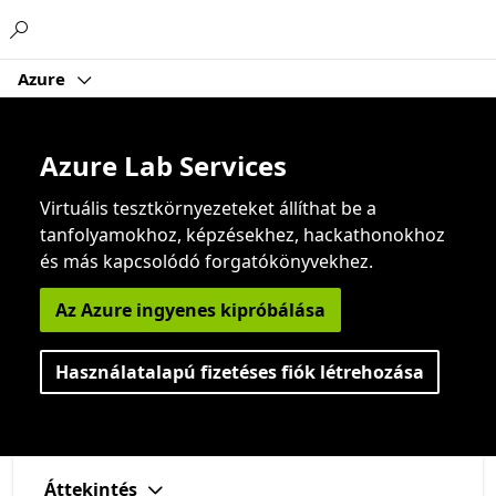
Microsoft
Azure
Azure Lab Services
Virtuális tesztkörnyezeteket állíthat be a
tanfolyamokhoz, képzésekhez, hackathonokhoz
és más kapcsolódó forgatókönyvekhez.
Az Azure ingyenes kipróbálása
Használatalapú fizetéses fiók létrehozása
Áttekintés