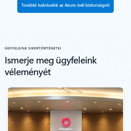
További tudnivalók az Azure-beli biztonságról
ÜGYFELEINK SIKERTÖRTÉNETEI
Ismerje meg ügyfeleink
véleményét