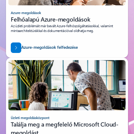
Azure-megoldások
Felhőalapú Azure-megoldások
Az üzleti problémáit már bevált Azure-felhőszolgáltatásokkal, valamint
mintaarchitektúrákkal és dokumentációval oldhatja meg.
Azure-megoldások felfedezése
Üzleti megoldásközpont
Találja meg a megfelelő Microsoft Cloud-
megoldást