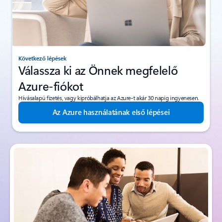
Következő lépések
Válassza ki az Önnek megfelelő
Azure-fiókot
Hívásalapú fizetés, vagy kipróbálhatja az Azure-t akár 30 napig ingyenesen.
Az Azure használatának első lépései