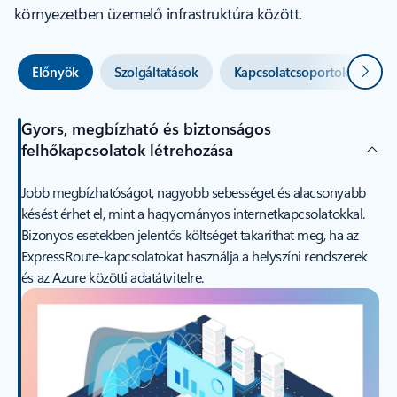
környezetben üzemelő infrastruktúra között.
Követ
Előnyök
Szolgáltatások
Kapcsolatcsoportok és átjár
Gyors, megbízható és biztonságos
felhőkapcsolatok létrehozása
Jobb megbízhatóságot, nagyobb sebességet és alacsonyabb
késést érhet el, mint a hagyományos internetkapcsolatokkal.
Bizonyos esetekben jelentős költséget takaríthat meg, ha az
ExpressRoute-kapcsolatokat használja a helyszíni rendszerek
és az Azure közötti adatátvitelre.