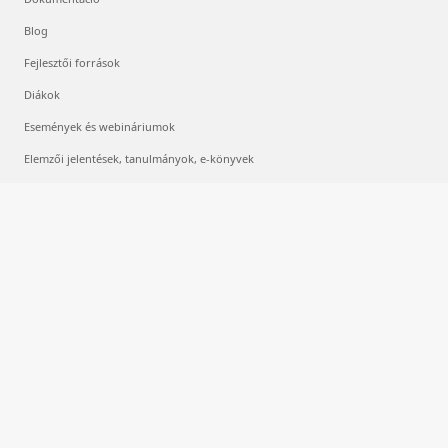
Blog
Fejlesztői források
Diákok
Események és webináriumok
Elemzői jelentések, tanulmányok, e-könyvek
Videók
Felhőalapú számítás
Mit nevezünk felhőalapú számításnak?
Mit jelent az, hogy többfelhős?
Mi az a gépi tanulás?
Mi az a mély tanulás?
Mi az az AIaaS?
Mik azok az LLM-ek?