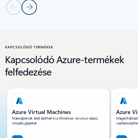
Előző dia
Következő dia
Vissza a lapokra
Vissza az ERŐFORRÁSOK – Elemzői jelentések lapszakaszra
KAPCSOLÓDÓ TERMÉKEK
Kapcsolódó Azure-termékek
felfedezése
1/4. dia megjelenítése
Azure Virtual Machines
Azure Vi
Másodpercek alatt építheti ki a Windows- és Linux-alapú
Magánhálózatok
virtuális gépeket.
csatlakoztath