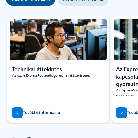
Technikai áttekintés
Az Expre
Az Azure ExpressRoute átfogó technikai áttekintése.
kapcsol
gyorsút
Az ExpressRou
módosítása.
További információ
Továb