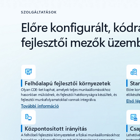
SZOLGÁLTATÁSOK
Előre konfigurált, kódr
fejlesztői mezők üzem
Felhőalapú fejlesztői környezetek
Sta
Olyan CDE-ket kaphat, amelyek teljes munkaállomásokhoz
Előre kon
hasonlóan működnek, és fejlesztői hatékonyságra készültek, és
előkészít
fejlesztői munkafolyamatokkal vannak integrálva.
Első lé
További információ
Központosított irányítás
Csa
A felhőbeli fejlesztési környezeteket a fizikai munkaállomásokhoz
Lehetővé 
hasonlóan a Microsoft Intune teheti biztonságossá szervezete
testresza