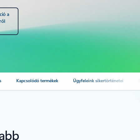
ció a
ről
s
Kapcsolódó termékek
Ügyfeleink sikertörténetei
yabb