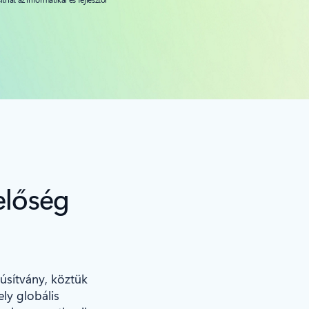
előség
úsítvány, köztük
ly globális