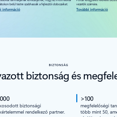
tokon belül testre szabhassák a fejlesztői dobozaikat.
vezetők számára.
i információ
További információ
BIZTONSÁG
azott biztonság és megfel
 000
>100
kosodott biztonsági
megfelelőségi tan
kértelemmel rendelkező partner.
több mint 50, ame