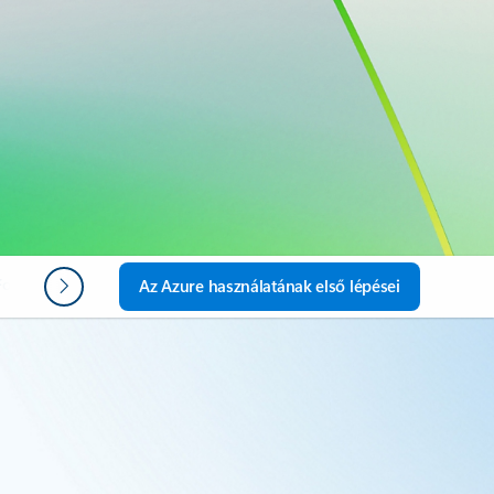
Források
GYIK
Következő lépések
Az Azure használatának első lépései