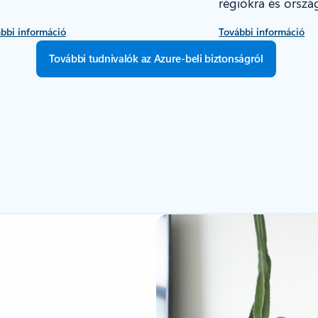
régiókra és orszá
bbi információ
További információ
További tudnivalók az Azure-beli biztonságról