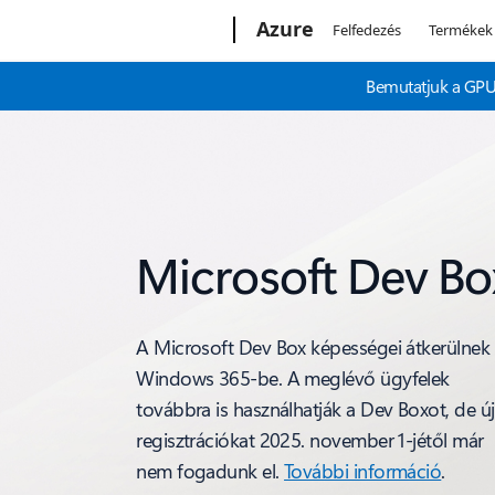
Microsoft
Azure
Felfedezés
Termékek
Bemutatjuk a GPU-
Microsoft Dev Bo
A Microsoft Dev Box képességei átkerülnek
Windows 365-be. A meglévő ügyfelek
továbbra is használhatják a Dev Boxot, de új
regisztrációkat 2025. november 1-jétől már
nem fogadunk el.
További információ
.