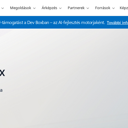
Megoldások
Árképzés
Partnerek
Források
Képz
támogatást a Dev Boxban – az AI-fejlesztés motorjaként.
További in
x
 a