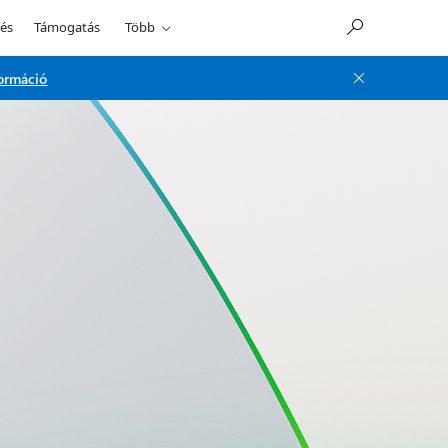
és
Támogatás
Több
formáció