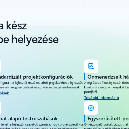
a kész
be helyezése
ndardizált projektkonfigurációk
Önmenedzselt há
figurálhat fejlesztői mezőket adott projektekhez a fejlesztés
A régióspecifikus fejlesztői dobo
ésének leegyszerűsítéséhez szükséges összes erőforrással.
kiváló minőségű élményeket biz
pontjáról.
pések
További információ
pat alapú testreszabások
Egyszerűsített po
teheti a fejlesztői csapatok számára, hogy projektspecifikus
Önkiszolgáló portált biztosíthat
básokat definiáljanak és kezeljenek, hogy az informatikai
Portal felügyeleti felületet biztos