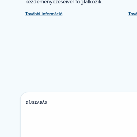
kezdeményezéseivel foglalkozik.
További információ
Tová
DÍJSZABÁS