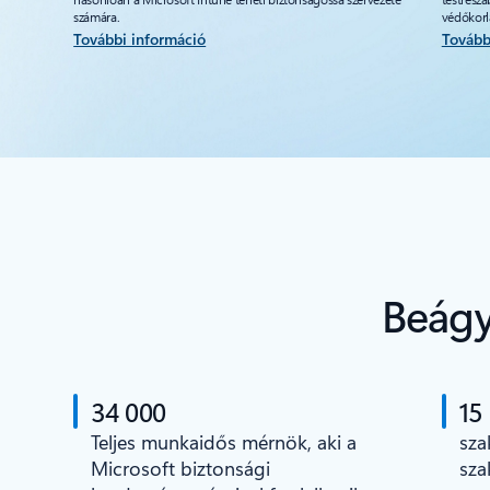
számára.
védőkorlá
További információ
Tovább
Beágy
34 000
15
Teljes munkaidős mérnök, aki a
sza
Microsoft biztonsági
sza