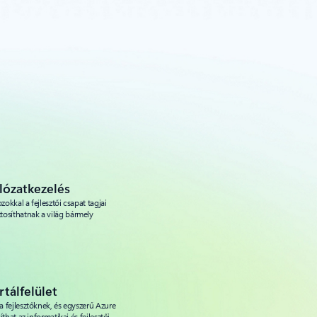
lózatkezelés
zokkal a fejlesztői csapat tagjai
tosíthatnak a világ bármely
rtálfelület
 a fejlesztőknek, és egyszerű Azure
íthat az informatikai és fejlesztői