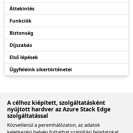
Áttekintés
Funkciók
Biztonság
Díjszabás
Első lépések
Ügyfeleink sikertörténetei
A célhoz kiépített, szolgáltatásként
nyújtott hardver az Azure Stack Edge
szolgáltatással
Közvetlenül a peremhálózaton, az adatok
keletkezési helyén futtathat számítási feladatokat,