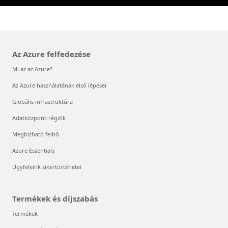
Az Azure felfedezése
Mi az az Azure?
Az Azure használatának első lépései
Globális infrastruktúra
Adatközpont-régiók
Megbízható felhő
Azure Essentials
Ügyfeleink sikertörténetei
Termékek és díjszabás
Termékek