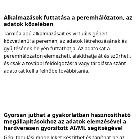
Alkalmazások futtatása a peremhálózaton, az
adatok közelében
Tárolóalapú alkalmazásait és virtuális gépeit
közvetlenül a peremen, az adatok létrehozásának és
gyűjtésének helyén futtathatja. Az adatokat a
peremhálózaton elemezheti, alakíthatja át és szűrheti,
és csak a további feldolgozásra vagy tárolásra szánt
adatokat kell a felhőbe továbbítania.
Gyorsan juthat a gyakorlatban hasznosítható
megállapításokhoz az adatok elemzésével a
hardveresen gyorsított AI/ML segítségével
Gépi tanulási modelleket készíthet és taníthat be az