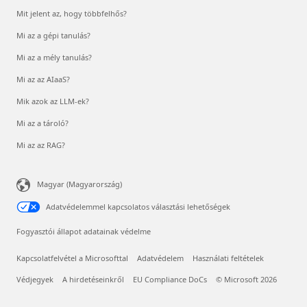
Mit jelent az, hogy többfelhős?
Mi az a gépi tanulás?
Mi az a mély tanulás?
Mi az az AIaaS?
Mik azok az LLM-ek?
Mi az a tároló?
Mi az az RAG?
Magyar (Magyarország)
Adatvédelemmel kapcsolatos választási lehetőségek
Fogyasztói állapot adatainak védelme
Kapcsolatfelvétel a Microsofttal
Adatvédelem
Használati feltételek
Védjegyek
A hirdetéseinkről
EU Compliance DoCs
© Microsoft 2026