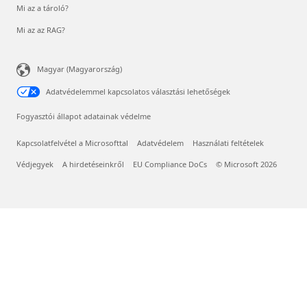
Mi az a tároló?
Mi az az RAG?
Magyar (Magyarország)
Adatvédelemmel kapcsolatos választási lehetőségek
Fogyasztói állapot adatainak védelme
Kapcsolatfelvétel a Microsofttal
Adatvédelem
Használati feltételek
Védjegyek
A hirdetéseinkről
EU Compliance DoCs
© Microsoft 2026