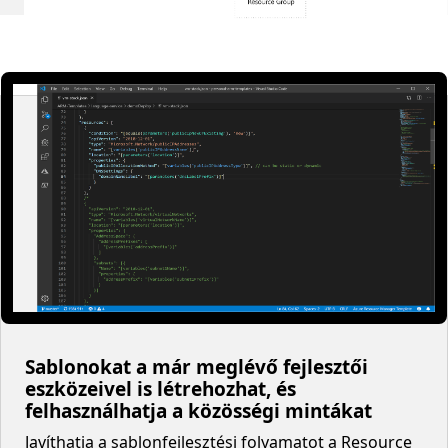
Sablonokat a már meglévő fejlesztői
eszközeivel is létrehozhat, és
felhasználhatja a közösségi mintákat
Javíthatja a sablonfejlesztési folyamatot a Resource