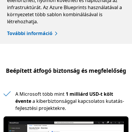
ellenőrizheti, nyomon követheti és naplózhatja az
infrastruktúrát. Az Azure Blueprints használatával a
környezetet több sablon kombinálásával is
létrehozhatja.
További információ
Beépített átfogó biztonság és megfelelőség
A Microsoft több mint
1 milliárd USD-t költ
évente
a kiberbiztonsággal kapcsolatos kutatás-
fejlesztési projektekre.