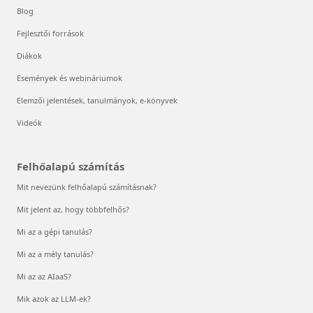
Blog
Fejlesztői források
Diákok
Események és webináriumok
Elemzői jelentések, tanulmányok, e-könyvek
Videók
Felhőalapú számítás
Mit nevezünk felhőalapú számításnak?
Mit jelent az, hogy többfelhős?
Mi az a gépi tanulás?
Mi az a mély tanulás?
Mi az az AIaaS?
Mik azok az LLM-ek?