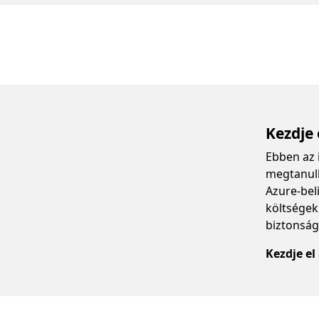
Kezdje 
Ebben az 
megtanulh
Azure-beli
költségek
biztonság
Kezdje el