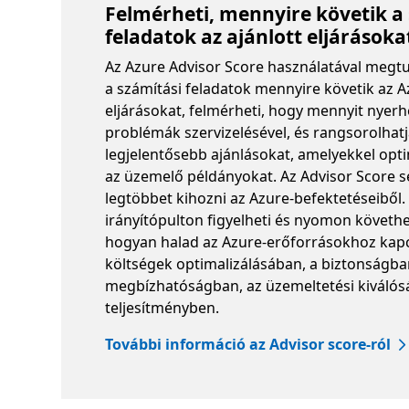
Felmérheti, mennyire követik a
feladatok az ajánlott eljárásoka
Az Azure Advisor Score használatával megt
a számítási feladatok mennyire követik az A
eljárásokat, felmérheti, hogy mennyit nyerh
problémák szervizelésével, és rangsorolhatj
legjelentősebb ajánlásokat, amelyekkel opti
az üzemelő példányokat. Az Advisor Score s
legtöbbet kihozni az Azure-befektetéseiből.
irányítópulton figyelheti és nyomon követhe
hogyan halad az Azure-erőforrásokhoz kap
költségek optimalizálásában, a biztonságba
megbízhatóságban, az üzemeltetési kiválós
teljesítményben.
További információ az Advisor score-ról