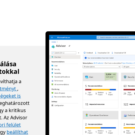
álása
tokkal
avíthatja a
sítményt
,
ségeket is
ghatározott
y a kritikus
. Az Advisor
ri felület
agy
beállíthat