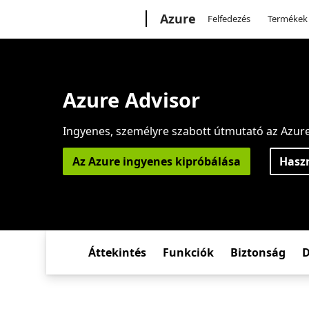
Microsoft
Azure
Felfedezés
Termékek
Azure Advisor
Ingyenes, személyre szabott útmutató az Azure 
Az Azure ingyenes kipróbálása
Haszn
Áttekintés
Funkciók
Biztonság
D