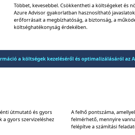
Többet, kevesebbel. Csökkentheti a költségeket és n
Azure Advisor gyakorlatban hasznosítható javaslatoka
erőforrásait a megbízhatóság, a biztonság, a működé
költséghatékonyság érdekében.
rmáció a költségek kezeléséről és optimalizálásáról az 
énti útmutató és gyors
A felhő pontszáma, amellyel
 a gyors szervizeléshez
felmérhető, mennyire vanna
felépítve a számítási felada