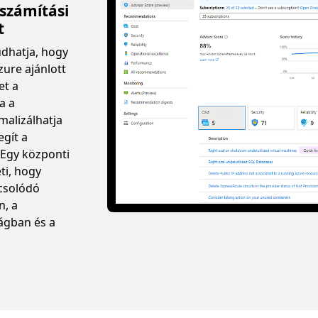
 számítási
t
udhatja, hogy
zure ajánlott
et a
a a
malizálhatja
egít a
 Egy központi
ti, hogy
csolódó
n, a
ágban és a