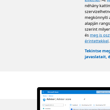
néhány kattin
szervizelhetne
megkönnyíti a
alapján rangs
szerint milye
és
meg is osz
érintettekkel
.
Tekintse meg
javaslatait,