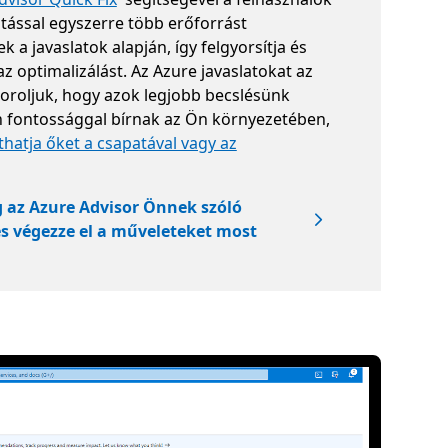
tással egyszerre több erőforrást
k a javaslatok alapján, így felgyorsítja és
z optimalizálást. Az Azure javaslatokat az
oroljuk, hogy azok legjobb becslésünk
n fontossággal bírnak az Ön környezetében,
thatja őket a csapatával vagy az
 az Azure Advisor Önnek szóló
 és végezze el a műveleteket most