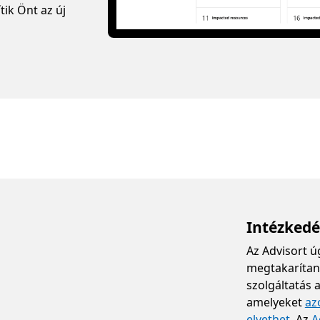
ik Önt az új
Intézkedé
Az Advisort ú
megtakarítani
szolgáltatás a
amelyeket
az
elvethet
. Az
A