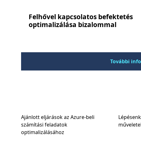
Felhővel kapcsolatos befektetés
optimalizálása bizalommal
További info
Ajánlott eljárások az Azure-beli
Lépésenk
számítási feladatok
műveletek
optimalizálásához