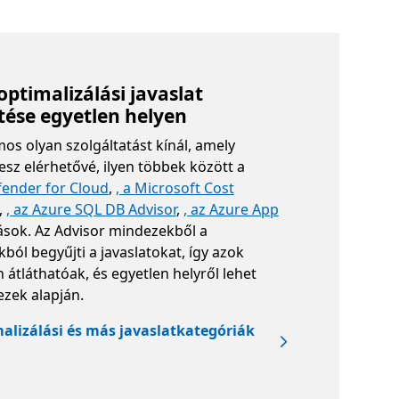
optimalizálási javaslat
ése egyetlen helyen
os olyan szolgáltatást kínál, amely
tesz elérhetővé, ilyen többek között a
fender for Cloud
,
, a Microsoft Cost
,
, az Azure SQL DB Advisor
,
, az Azure App
ások. Az Advisor mindezekből a
kból begyűjti a javaslatokat, így azok
átláthatóak, és egyetlen helyről lehet
ezek alapján.
alizálási és más javaslatkategóriák