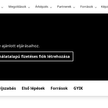
Megoldások
Árképzés
Partnerek
Források
Képz
ajánlott eljárásaihoz.
álatalapú fizetéses fiók létrehozása
íjszabás
Első lépések
Források
GYIK