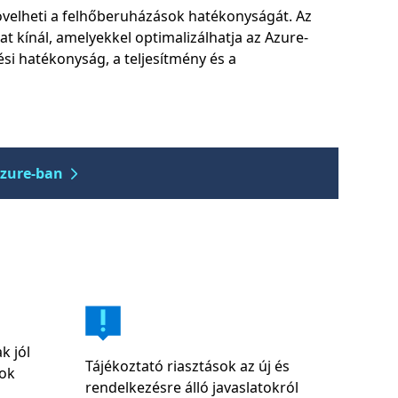
övelheti a felhőberuházások hatékonyságát. Az
t kínál, amelyekkel optimalizálhatja az Azure-
si hatékonyság, a teljesítmény és a
Azure-ban
k jól
Tájékoztató riasztások az új és
tok
rendelkezésre álló javaslatokról