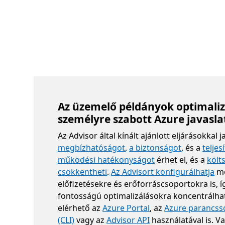
Az üzemelő példányok optimaliz
személyre szabott Azure javasla
Az Advisor által kínált ajánlott eljárásokkal j
megbízhatóságot
,
a biztonságot
, és a
telje
működési hatékonyságot
érhet el, és a
költ
csökkentheti
.
Az Advisort konfigurálhatja
me
előfizetésekre és erőforráscsoportokra is, íg
fontosságú optimalizálásokra koncentrálhat
elérhető az
Azure Portal
, az
Azure parancsso
(CLI)
vagy az
Advisor API
használatával is. V