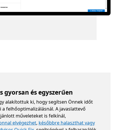
s gyorsan és egyszerűen
gy alakítottuk ki, hogy segítsen Önnek időt
 a felhőoptimalizálásnál. A javaslattevő
jánlott műveleteket is felkínál,
onnal elvégezhet
,
későbbre halaszthat vagy
dvisor Quick Fix
segítségével a felhasználók