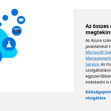
Az összes 
megtekint
Az Azure szám
javaslatokat 
Microsoft De
Management
Service
, és m
szolgáltatáso
egyszerűbben 
intézkedni is 
Költségoptim
vizsgálata