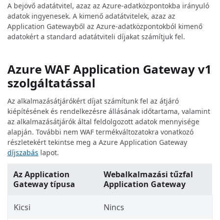
A bejövő adatátvitel, azaz az Azure-adatközpontokba irányuló
adatok ingyenesek. A kimenő adatátvitelek, azaz az
Application Gatewayből az Azure-adatközpontokból kimenő
adatokért a standard
adatátviteli díjakat számítjuk fel.
Azure WAF Application Gateway v1
szolgáltatással
Az alkalmazásátjárókért díjat számítunk fel az átjáró
kiépítésének és rendelkezésre állásának időtartama, valamint
az alkalmazásátjárók által feldolgozott adatok mennyisége
alapján. További nem WAF termékváltozatokra vonatkozó
részletekért tekintse meg a Azure Application Gateway
díjszabás
lapot.
Az Application
Webalkalmazási tűzfal
Gateway típusa
Application Gateway
Kicsi
Nincs