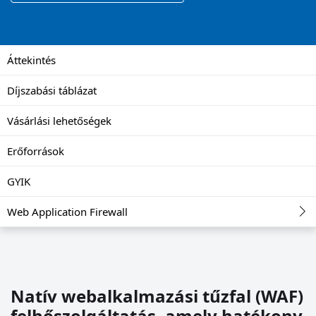
Áttekintés
Díjszabási táblázat
Vásárlási lehetőségek
Erőforrások
GYIK
Web Application Firewall
Natív webalkalmazási tűzfal (WAF)
felhőszolgáltatás, amely hatékony