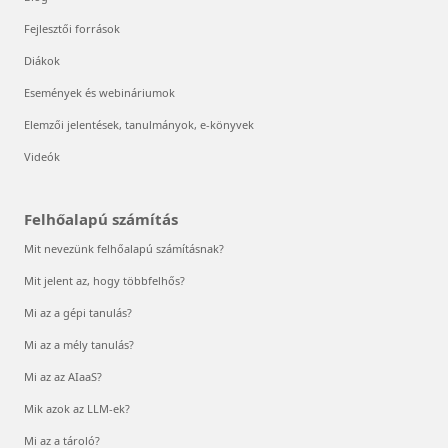
Fejlesztői források
Diákok
Események és webináriumok
Elemzői jelentések, tanulmányok, e-könyvek
Videók
Felhőalapú számítás
Mit nevezünk felhőalapú számításnak?
Mit jelent az, hogy többfelhős?
Mi az a gépi tanulás?
Mi az a mély tanulás?
Mi az az AIaaS?
Mik azok az LLM-ek?
Mi az a tároló?