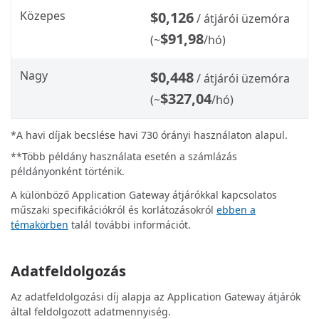
Közepes
$0,126
/ átjárói üzemóra
$91,98
(~
/hó)
Nagy
$0,448
/ átjárói üzemóra
$327,04
(~
/hó)
*A havi díjak becslése havi 730 órányi használaton alapul.
**Több példány használata esetén a számlázás
példányonként történik.
A különböző Application Gateway átjárókkal kapcsolatos
műszaki specifikációkról és korlátozásokról
ebben a
témakörben
talál további információt.
Adatfeldolgozás
Az adatfeldolgozási díj alapja az Application Gateway átjárók
által feldolgozott adatmennyiség.