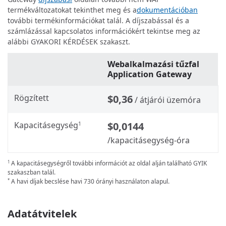
termékváltozatokat tekinthet meg és a
dokumentációban
további termékinformációkat talál. A díjszabással és a
számlázással kapcsolatos információkért tekintse meg az
alábbi GYAKORI KÉRDÉSEK szakaszt.
Webalkalmazási tűzfal
Application Gateway
Rögzített
$0,36
/ átjárói üzemóra
Kapacitásegység
$0,0144
1
/kapacitásegység-óra
A kapacitásegységről további információt az oldal alján található GYIK
1
szakaszban talál.
A havi díjak becslése havi 730 órányi használaton alapul.
*
Adatátvitelek