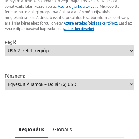
árfolyam a következő hónapban végrehajtott összes tranzakcióra
vonatkozik. Jelentkezzen be az
Azure-díjkalkulátorba,
a Microsofttal
fenntartott jelenlegi program/ajánlata alapján mért díjszabás
megtekintéséhez. A díjszabással kapcsolatos további információért vagy
árajánlat kéréséhez forduljon egy
Azure értékesítési szakértőhöz
. Lásd az
Azure díjszabásával kapcsolatos
gyakori kérdéseket
.
Régió:
Pénznem:
Regionális
Globális