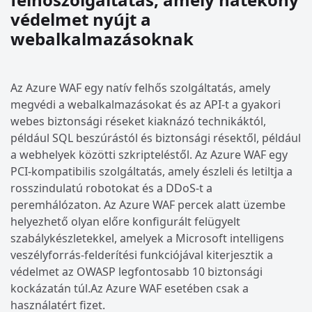
védelmet nyújt a
webalkalmazásoknak
Az Azure WAF egy natív felhős szolgáltatás, amely
megvédi a webalkalmazásokat és az API-t a gyakori
webes biztonsági réseket kiaknázó technikáktól,
például SQL beszúrástól és biztonsági résektől, például
a webhelyek közötti szkripteléstől. Az Azure WAF egy
PCI-kompatibilis szolgáltatás, amely észleli és letiltja a
rosszindulatú robotokat és a DDoS-t a
peremhálózaton. Az Azure WAF percek alatt üzembe
helyezhető olyan előre konfigurált felügyelt
szabálykészletekkel, amelyek a Microsoft intelligens
veszélyforrás-felderítési funkciójával kiterjesztik a
védelmet az OWASP legfontosabb 10 biztonsági
kockázatán túl.Az Azure WAF esetében csak a
használatért fizet.