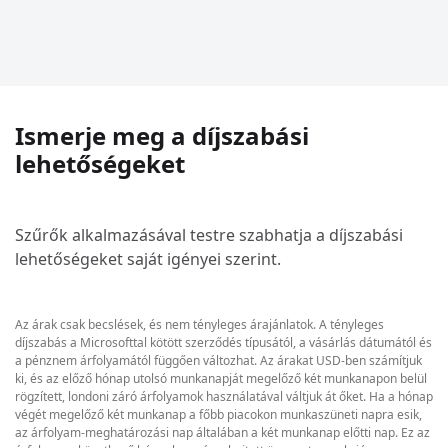
Ismerje meg a díjszabási
lehetőségeket
Szűrők alkalmazásával testre szabhatja a díjszabási
lehetőségeket saját igényei szerint.
Az árak csak becslések, és nem tényleges árajánlatok. A tényleges
díjszabás a Microsofttal kötött szerződés típusától, a vásárlás dátumától és
a pénznem árfolyamától függően változhat. Az árakat USD-ben számítjuk
ki, és az előző hónap utolsó munkanapját megelőző két munkanapon belül
rögzített, londoni záró árfolyamok használatával váltjuk át őket. Ha a hónap
végét megelőző két munkanap a főbb piacokon munkaszüneti napra esik,
az árfolyam-meghatározási nap általában a két munkanap előtti nap. Ez az