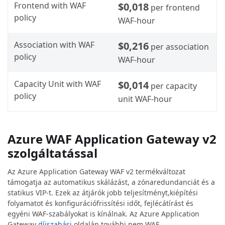
Frontend with WAF
$0,018
per frontend
policy
WAF-hour
Association with WAF
$0,216
per association
policy
WAF-hour
Capacity Unit with WAF
$0,014
per capacity
policy
unit WAF-hour
Azure WAF Application Gateway v2
szolgáltatással
Az Azure Application Gateway WAF v2 termékváltozat
támogatja az automatikus skálázást, a zónaredundanciát és a
statikus VIP-t. Ezek az átjárók jobb teljesítményt,kiépítési
folyamatot és konfigurációfrissítési időt, fejlécátírást és
egyéni WAF-szabályokat is kínálnak. Az Azure Application
Gateway
díjszabási
oldalán további nem WAF