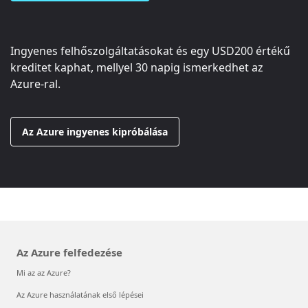
Ingyenes felhőszolgáltatásokat és egy
USD200
értékű
kreditet kaphat, mellyel 30 napig ismerkedhet az
Azure-ral.
Az Azure ingyenes kipróbálása
Az Azure felfedezése
Mi az az Azure?
Az Azure használatának első lépései