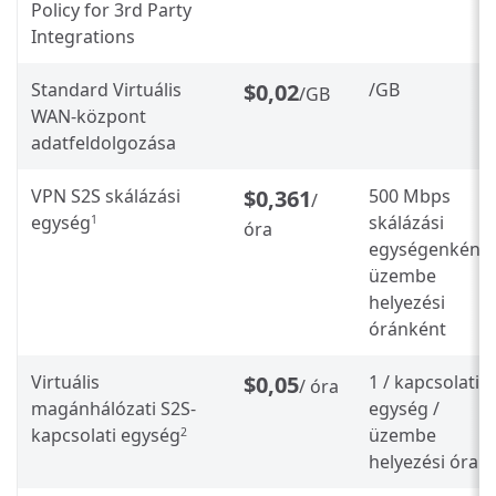
Policy for 3rd Party
Integrations
Standard Virtuális
$0,02
/GB
/GB
WAN-központ
adatfeldolgozása
VPN S2S skálázási
$0,361
500 Mbps
/
egység
skálázási
1
óra
egységenként,
üzembe
helyezési
óránként
Virtuális
$0,05
1 / kapcsolati
/ óra
magánhálózati S2S-
egység /
kapcsolati egység
üzembe
2
helyezési óra