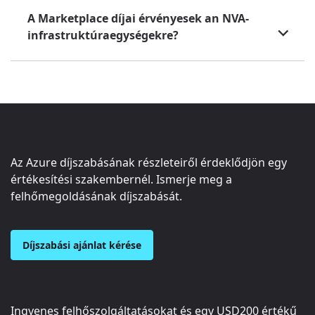
A Marketplace díjai érvényesek an NVA-
infrastruktúraegységekre?
Az Azure díjszabásának részleteiről érdeklődjön egy
értékesítési szakembernél. Ismerje meg a
felhőmegoldásának díjszabását.
Díjszabási ajánlat kérése
Ingyenes felhőszolgáltatásokat és egy
USD200
értékű