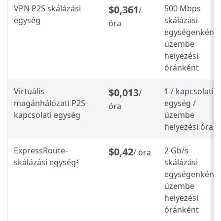
VPN P2S skálázási
$0,361
500 Mbps
/
egység
skálázási
óra
egységenként,
üzembe
helyezési
óránként
Virtuális
$0,013
1 / kapcsolati
/
magánhálózati P2S-
egység /
óra
kapcsolati egység
üzembe
helyezési óra
ExpressRoute-
$0,42
2 Gb/s
/ óra
skálázási egység
skálázási
3
egységenként,
üzembe
helyezési
óránként