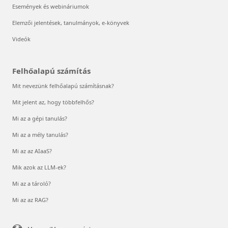
Események és webináriumok
Elemzői jelentések, tanulmányok, e-könyvek
Videók
Felhőalapú számítás
Mit nevezünk felhőalapú számításnak?
Mit jelent az, hogy többfelhős?
Mi az a gépi tanulás?
Mi az a mély tanulás?
Mi az az AIaaS?
Mik azok az LLM-ek?
Mi az a tároló?
Mi az az RAG?