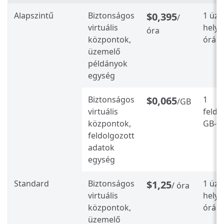
Alapszintű
Biztonságos
$0,395
1 üz
/
virtuális
helye
óra
központok,
órán
üzemelő
példányok
egység
Biztonságos
$0,065
1
/GB
virtuális
feldo
központok,
GB-o
feldolgozott
adatok
egység
Standard
Biztonságos
$1,25
1 üz
/ óra
virtuális
helye
központok,
órán
üzemelő