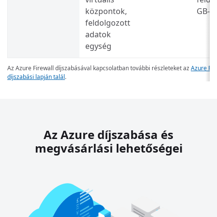
központok,
GB-o
feldolgozott
adatok
egység
Az Azure Firewall díjszabásával kapcsolatban további részleteket az
Azure Fir
díjszabási lapján talál
.
Az Azure díjszabása és
megvásárlási lehetőségei