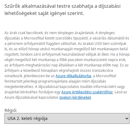
Szűrők alkalmazásával testre szabhatja a díjszabási
lehetőségeket saját igényei szerint.
Az árak csak becslések, és nem tényleges árajánlatok. A tényleges
díjszabás a Microsofttal kötött szerződés típusától, a vásárlás dátumától és
a pénznem árfolyamától függően változhat. Az árakat USD-ben számítjuk
ki, és az előző hónap utolsó munkanapját megelőző két munkanapon belül
rögzített, londoni záró árfolyamok használatával váltjuk át őket. Ha a hónap
végét megelőző két munkanap a főbb piacokon munkaszüneti napra esik,
az árfolyam-meghatározási nap általában a két munkanap előtti nap. Ez az
árfolyam a következő hónapban végrehajtott összes tranzakcióra
vonatkozik. Jelentkezzen be az
Azure-díjkalkulátorba,
a Microsofttal
fenntartott jelenlegi program/ajánlata alapján mért díjszabás
megtekintéséhez. A díjszabással kapcsolatos további információért vagy
árajánlat kéréséhez forduljon egy
Azure értékesítési szakértőhöz
. Lásd az
Azure díjszabásával kapcsolatos
gyakori kérdéseket
.
Régió: