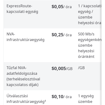
ExpressRoute-
$0,05
1 / kapcsolati
/ óra
kapcsolati egység
egység /
üzembe
helyezési óra
NVA-
$0,25
500 Mb/s
/ óra
infrastruktúraegység
egységenként,
üzembe
helyezési
óránként
Tűzfal NVA-
$0,005
/GB
/GB
adatfeldolgozása
(terheléselosztóval
kapcsolatos díjak)
Útválasztási
$0,10
1 egység
/ óra
infrastruktúraegység
üzembe
4