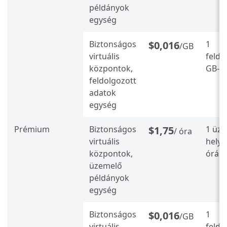
példányok
egység
Biztonságos
$0,016
1
/GB
virtuális
feldo
központok,
GB-o
feldolgozott
adatok
egység
Prémium
Biztonságos
$1,75
1 üz
/ óra
virtuális
helye
központok,
órán
üzemelő
példányok
egység
Biztonságos
$0,016
1
/GB
virtuális
feldo