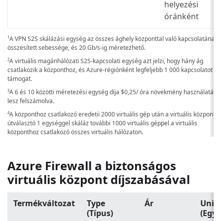
helyezési
óránként
A VPN S2S skálázási egység az összes ághely központtal való kapcsolatának
1
összesített sebessége, és 20 Gb/s-ig méretezhető.
A virtuális magánhálózati S2S-kapcsolati egység azt jelzi, hogy hány ág
2
csatlakozik a központhoz, és Azure-régiónként legfeljebb 1 000 kapcsolatot
támogat.
A 6 és 10 közötti méretezési egység díja
$0,25
/ óra
növekmény használatáva
3
lesz felszámolva.
A központhoz csatlakozó eredetii 2000 virtuális gép után a virtuális központi
4
útválasztó 1 egységgel skáláz további 1000 virtuális géppel a virtuális
központhoz csatlakozó összes virtuális hálózaton.
Azure Firewall a biztonságos
virtuális központ díjszabásával
Termékváltozat
Type
Ár
Unit
(Típus)
(Egys