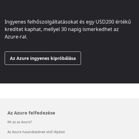
Ingyenes felhőszolgáltatásokat és egy
USD200
értékű
kreditet kaphat, mellyel 30 napig ismerkedhet az
Azure-ral.
Az Azure ingyenes kipróbálása
Az Azure felfedezése
Mi az az Azure?
Az Azure használatának első lépései