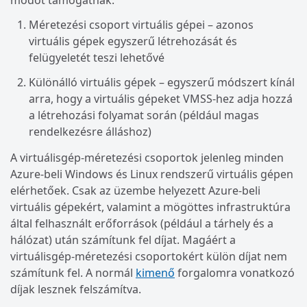
módot támogatnak:
Méretezési csoport virtuális gépei – azonos
virtuális gépek egyszerű létrehozását és
felügyeletét teszi lehetővé
Különálló virtuális gépek – egyszerű módszert kínál
arra, hogy a virtuális gépeket VMSS-hez adja hozzá
a létrehozási folyamat során (például magas
rendelkezésre álláshoz)
A virtuálisgép-méretezési csoportok jelenleg minden
Azure-beli Windows és Linux rendszerű virtuális gépen
elérhetőek. Csak az üzembe helyezett Azure-beli
virtuális gépekért, valamint a mögöttes infrastruktúra
által felhasznált erőforrások (például a tárhely és a
hálózat) után számítunk fel díjat. Magáért a
virtuálisgép-méretezési csoportokért külön díjat nem
számítunk fel. A normál
kimenő
forgalomra vonatkozó
díjak lesznek felszámítva.