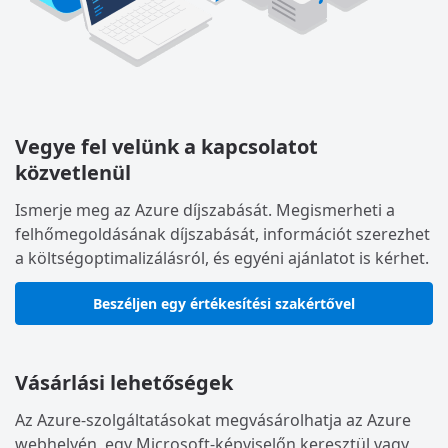
Vegye fel velünk a kapcsolatot
közvetlenül
Ismerje meg az Azure díjszabását. Megismerheti a
felhőmegoldásának díjszabását, információt szerezhet
a költségoptimalizálásról, és egyéni ajánlatot is kérhet.
Beszéljen egy értékesítési szakértővel
Vásárlási lehetőségek
Az Azure-szolgáltatásokat megvásárolhatja az Azure
webhelyén, egy Microsoft-képviselőn keresztül vagy