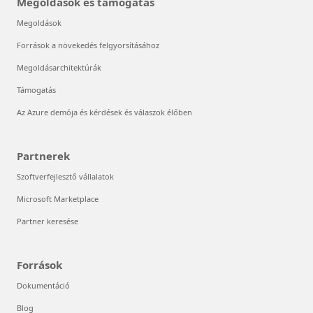
Megoldások és támogatás
Megoldások
Források a növekedés felgyorsításához
Megoldásarchitektúrák
Támogatás
Az Azure demója és kérdések és válaszok élőben
Partnerek
Szoftverfejlesztő vállalatok
Microsoft Marketplace
Partner keresése
Források
Dokumentáció
Blog