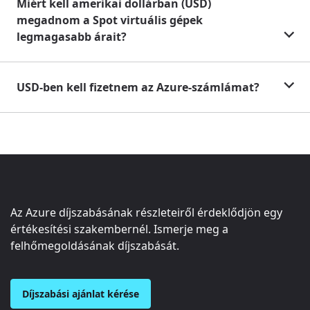
Miért kell amerikai dollárban (USD)
megadnom a Spot virtuális gépek
legmagasabb árait?
USD-ben kell fizetnem az Azure-számlámat?
Az Azure díjszabásának részleteiről érdeklődjön egy
értékesítési szakembernél. Ismerje meg a
felhőmegoldásának díjszabását.
Díjszabási ajánlat kérése