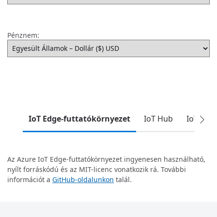
Pénznem:
IoT Edge-futtatókörnyezet
IoT Hub
IoT Edg
Az Azure IoT Edge-futtatókörnyezet ingyenesen használható,
nyílt forráskódú és az MIT-licenc vonatkozik rá. További
információt a
GitHub-oldalunkon
talál.