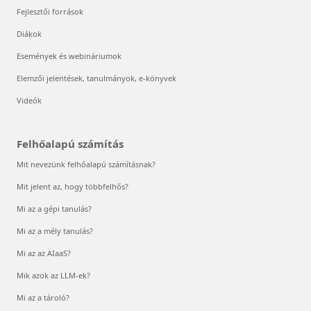
Fejlesztői források
Diákok
Események és webináriumok
Elemzői jelentések, tanulmányok, e-könyvek
Videók
Felhőalapú számítás
Mit nevezünk felhőalapú számításnak?
Mit jelent az, hogy többfelhős?
Mi az a gépi tanulás?
Mi az a mély tanulás?
Mi az az AIaaS?
Mik azok az LLM-ek?
Mi az a tároló?