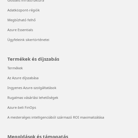
Globális infrastruktúra
Adatközpont-régiók
Megbízható felhő
Azure Essentials
Ügyfeleink sikertörténetei
Termékek és díjszabás
Termékek
Az Azure díjszabása
Ingyenes Azure-szolgáltatások
Rugalmas vásárlási lehetőségek
Azure-beli FinOps
A mesterséges intelligenciából származó ROI maximalizálása
Megoldások és támogatás