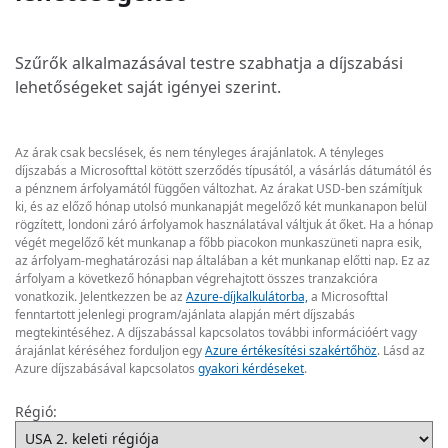
Szűrők alkalmazásával testre szabhatja a díjszabási
lehetőségeket saját igényei szerint.
Az árak csak becslések, és nem tényleges árajánlatok. A tényleges
díjszabás a Microsofttal kötött szerződés típusától, a vásárlás dátumától és
a pénznem árfolyamától függően változhat. Az árakat USD-ben számítjuk
ki, és az előző hónap utolsó munkanapját megelőző két munkanapon belül
rögzített, londoni záró árfolyamok használatával váltjuk át őket. Ha a hónap
végét megelőző két munkanap a főbb piacokon munkaszüneti napra esik,
az árfolyam-meghatározási nap általában a két munkanap előtti nap. Ez az
árfolyam a következő hónapban végrehajtott összes tranzakcióra
vonatkozik. Jelentkezzen be az
Azure-díjkalkulátorba,
a Microsofttal
fenntartott jelenlegi program/ajánlata alapján mért díjszabás
megtekintéséhez. A díjszabással kapcsolatos további információért vagy
árajánlat kéréséhez forduljon egy
Azure értékesítési szakértőhöz
. Lásd az
Azure díjszabásával kapcsolatos
gyakori kérdéseket
.
Régió: