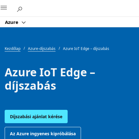
Microsoft
Azure
Kezdőlap
Azure-díjszabás
Azure IoT Edge – díjszabás
Azure IoT Edge –
díjszabás
Díjszabási ajánlat kérése
Az Azure ingyenes kipróbálása