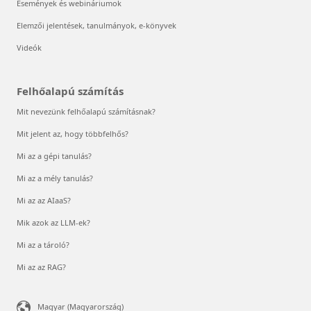
Események és webináriumok
Elemzői jelentések, tanulmányok, e-könyvek
Videók
Felhőalapú számítás
Mit nevezünk felhőalapú számításnak?
Mit jelent az, hogy többfelhős?
Mi az a gépi tanulás?
Mi az a mély tanulás?
Mi az az AIaaS?
Mik azok az LLM-ek?
Mi az a tároló?
Mi az az RAG?
Magyar (Magyarország)