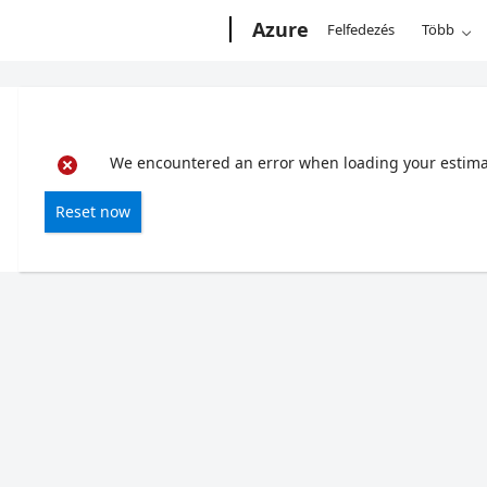
Microsoft
Azure
Felfedezés
Több
We encountered an error when loading your estimate
Reset now