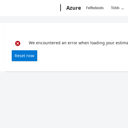
Microsoft
Azure
Felfedezés
Több
We encountered an error when loading your estimate
Reset now