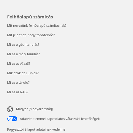
Felhőalapú számítás
Mit nevezünk felhőalapú számításnak?
Mit jelent az, hogy többfelhős?
Mi az a gépi tanulás?
Mi az a mély tanulás?
Mi az az AIaaS?
Mik azok az LLM-ek?
Mi az a tároló?
Mi az az RAG?
Magyar (Magyarország)
Adatvédelemmel kapcsolatos választási lehetőségek
Fogyasztói állapot adatainak védelme