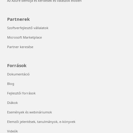
Az Azure demója és kérdések és válaszok élőben
Partnerek
Szoftverfejlesztő vállalatok
Microsoft Marketplace
Partner keresése
Források
Dokumentáció
Blog
Fejlesztői források
Diákok
Események és webináriumok
Elemzői jelentések, tanulmányok, e-könyvek
Videók