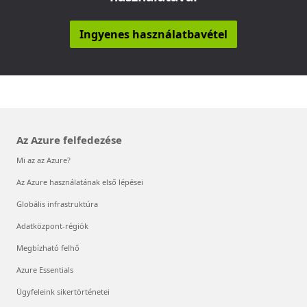
Ingyenes használatbavétel
Az Azure felfedezése
Mi az az Azure?
Az Azure használatának első lépései
Globális infrastruktúra
Adatközpont-régiók
Megbízható felhő
Azure Essentials
Ügyfeleink sikertörténetei