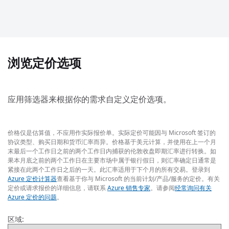
浏览定价选项
应用筛选器来根据你的需求自定义定价选项。
价格仅是估算值，不应用作实际报价单。实际定价可能因与 Microsoft 签订的
协议类型、购买日期和货币汇率而异。价格基于美元计算，并使用在上一个月
末最后一个工作日之前的两个工作日内捕获的伦敦收盘即期汇率进行转换。如
果本月底之前的两个工作日在主要市场中属于银行假日，则汇率确定日通常是
紧接在此两个工作日之后的一天。此汇率适用于下个月的所有交易。登录到
Azure 定价计算器
查看基于你与 Microsoft 的当前计划/产品/服务的定价。有关
定价或请求报价的详细信息，请联系
Azure 销售专家
。请参阅
经常询问有关
Azure 定价的问题
。
区域: