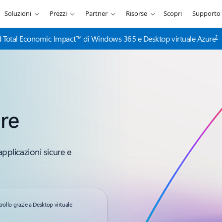
Soluzioni
Prezzi
Partner
Risorse
Scopri
Supporto
1
 Total Economic Impact™ di Windows 365 e Desktop virtuale Azure
re
pplicazioni sicure e
rollo grazie a Desktop virtuale