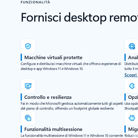
FUNZIONALITÀ
Fornisci desktop remot
Macchine virtuali protette
Anal
Configura e distribuisci macchine virtuali che offrono esperienze di
Distribui
desktop e app Windows 11 e Windows 10.
tutto il 
Scopri 
Controllo e resilienza
Opzi
Fai in modo che Microsoft gestisca automaticamente tutti gli aspetti
Usa opzi
del piano di controllo, offrendo un footprint globale resiliente.
Shortpath
Funzionalità multisessione
Migr
La funzionalità multisessione di Windows 11 e Windows 10 consente
Riduci i 