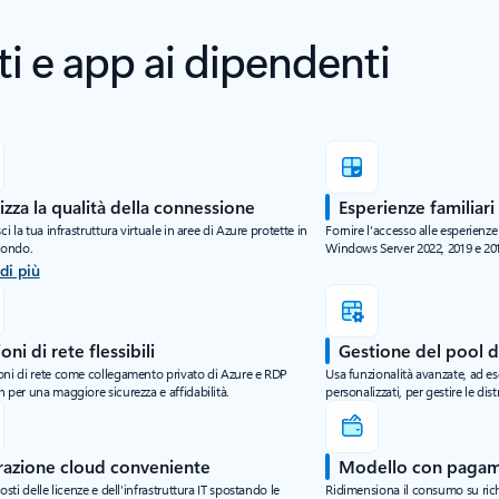
i e app ai dipendenti
izza la qualità della connessione
Esperienze familiar
sci la tua infrastruttura virtuale in aree di Azure protette in
Fornire l'accesso alle esperien
mondo.
Windows Server 2022, 2019 e 20
di più
oni di rete flessibili
Gestione del pool d
oni di rete come collegamento privato di Azure e RDP
Usa funzionalità avanzate, ad 
 per una maggiore sicurezza e affidabilità.
personalizzati, per gestire le dist
azione cloud conveniente
Modello con pagam
costi delle licenze e dell'infrastruttura IT spostando le
Ridimensiona il consumo su richi