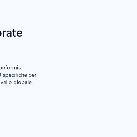
orate
conformità,
 specifiche per
ivello globale.