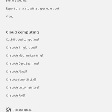
Eventi e webinar
Report di analisti, white paper ed e-book
Video
Cloud computing
Cos'è il cloud computing?
Che cos'è il multi-cloud?
Che cos'è Machine Learning?
Che cos’è Deep Learning?
Che cos'è AIaaS?
Che cosa sono gli LLM?
Che cos'è un contenitore?
Che cos’è RAG?
Italiano (Italia)