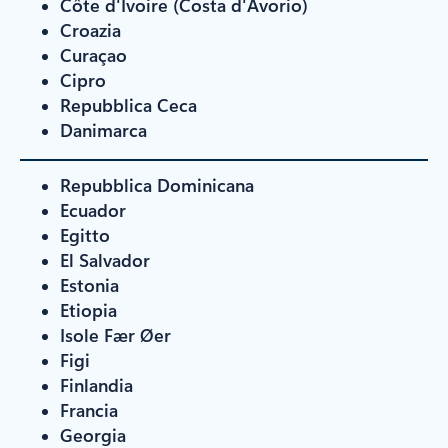
Côte d'Ivoire (Costa d'Avorio)
Croazia
Curaçao
Cipro
Repubblica Ceca
Danimarca
Repubblica Dominicana
Ecuador
Egitto
El Salvador
Estonia
Etiopia
Isole Fær Øer
Figi
Finlandia
Francia
Georgia