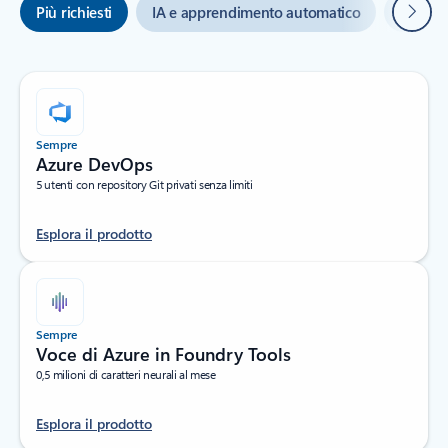
Avanti
Più richiesti
IA e apprendimento automatico
Infrast
Sempre
Azure DevOps
5 utenti con repository Git privati senza limiti
Esplora il prodotto
Sempre
Voce di Azure in Foundry Tools
0,5 milioni di caratteri neurali al mese
Esplora il prodotto