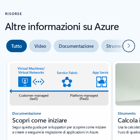
RISORSE
Altre informazioni su Azure
Avanti
Tutto
Video
Documentazione
Strumenti
Indicatore {0} {1} diapositiva
Documentazione
Strumento
Scopri come iniziare
Calcola 
Segui questa guida per sviluppatori per scoprire come iniziare
Usa la calcolat
a creare o eseguire la migrazione di applicazioni in Azure.
l'uso di quals