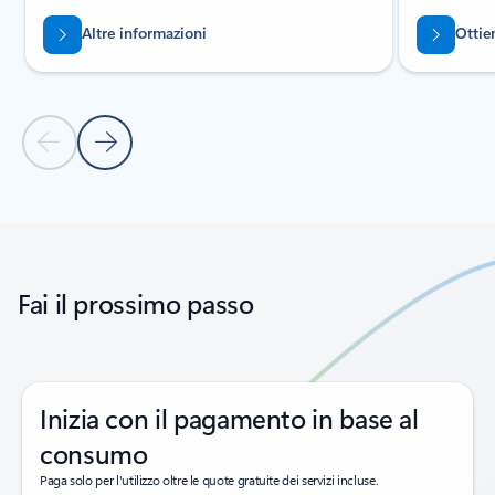
Altre informazioni
Ottie
Diapositiva precedente
Diapositiva successiva
Torna alle schede
Torna ai comandi di navigazione del carousel
Fai il prossimo passo
Inizia con il pagamento in base al
consumo
Paga solo per l'utilizzo oltre le quote gratuite dei servizi incluse.