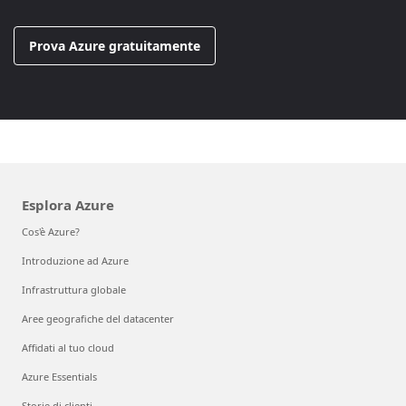
Prova Azure gratuitamente
Esplora Azure
Cos'è Azure?
Introduzione ad Azure
Infrastruttura globale
Aree geografiche del datacenter
Affidati al tuo cloud
Azure Essentials
Storie di clienti