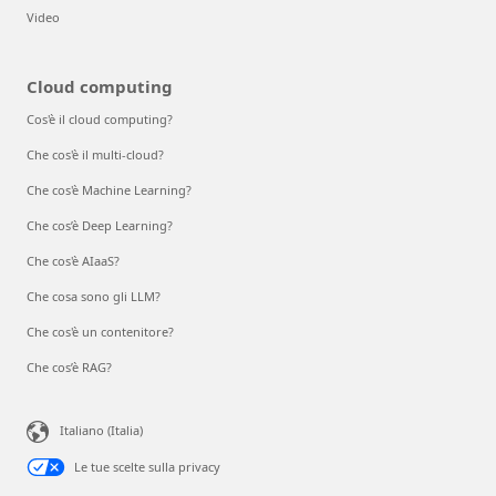
Video
Cloud computing
Cos'è il cloud computing?
Che cos'è il multi-cloud?
Che cos'è Machine Learning?
Che cos’è Deep Learning?
Che cos'è AIaaS?
Che cosa sono gli LLM?
Che cos'è un contenitore?
Che cos’è RAG?
Italiano (Italia)
Le tue scelte sulla privacy