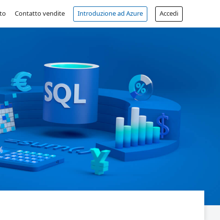
to
Contatto vendite
Introduzione ad Azure
Accedi
Account gratuito