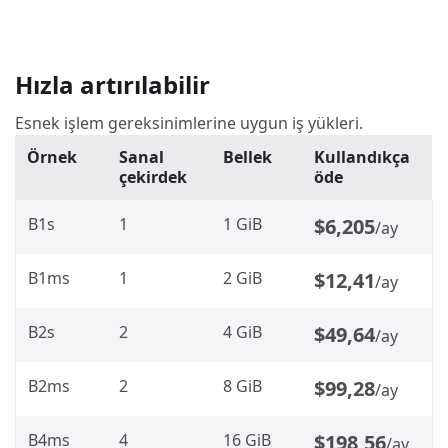
Hızla artırılabilir
Esnek işlem gereksinimlerine uygun iş yükleri.
Örnek
Sanal
Bellek
Kullandıkça
çekirdek
öde
B1s
1
1 GiB
$6,205
/ay
B1ms
1
2 GiB
$12,41
/ay
B2s
2
4 GiB
$49,64
/ay
B2ms
2
8 GiB
$99,28
/ay
B4ms
4
16 GiB
$198,56
/ay