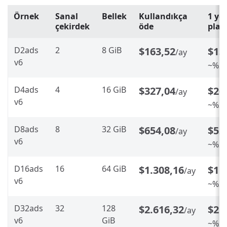
Örnek
Sanal
Bellek
Kullandıkça
1 ye
çekirdek
öde
plan
D2ads
2
8 GiB
$163,52
$13
/ay
v6
~%20
D4ads
4
16 GiB
$327,04
$26
/ay
v6
~%20
D8ads
8
32 GiB
$654,08
$52
/ay
v6
~%20
D16ads
16
64 GiB
$1.308,16
$1.
/ay
v6
~%20
D32ads
32
128
$2.616,32
$2.
/ay
v6
GiB
~%20