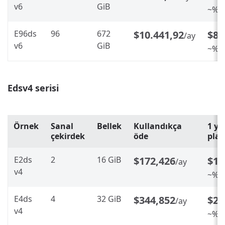
v6
GiB
~%20
E96ds
96
672
$10.441,92
$8.
/ay
v6
GiB
~%20
Edsv4 serisi
Örnek
Sanal
Bellek
Kullandıkça
1 ye
çekirdek
öde
pla
E2ds
2
16 GiB
$172,426
$13
/ay
v4
~%20
E4ds
4
32 GiB
$344,852
$27
/ay
v4
~%20