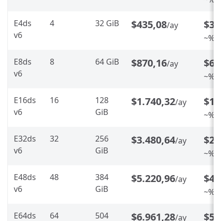
E4ds
4
32 GiB
$435,08
$34
/ay
v6
~%20
E8ds
8
64 GiB
$870,16
$69
/ay
v6
~%20
E16ds
16
128
$1.740,32
$1.
/ay
v6
GiB
~%20
E32ds
32
256
$3.480,64
$2.
/ay
v6
GiB
~%20
E48ds
48
384
$5.220,96
$4.
/ay
v6
GiB
~%20
E64ds
64
504
$6.961,28
$5.
/ay