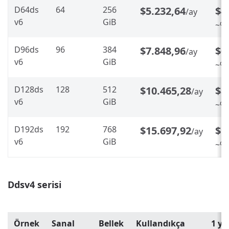
D64ds
64
256
$5.232,64
$4
/ay
v6
GiB
~%2
D96ds
96
384
$7.848,96
$6
/ay
v6
GiB
~%2
D128ds
128
512
$10.465,28
$8
/ay
v6
GiB
~%2
D192ds
192
768
$15.697,92
$1
/ay
v6
GiB
~%2
Ddsv4 serisi
Örnek
Sanal
Bellek
Kullandıkça
1 ye