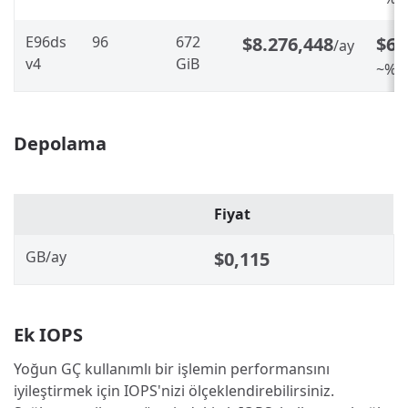
E96ds
96
672
$8.276,448
$6.
/ay
v4
GiB
~%20
Depolama
Fiyat
GB/ay
$0,115
Ek IOPS
Yoğun GÇ kullanımlı bir işlemin performansını
iyileştirmek için IOPS'nizi ölçeklendirebilirsiniz.