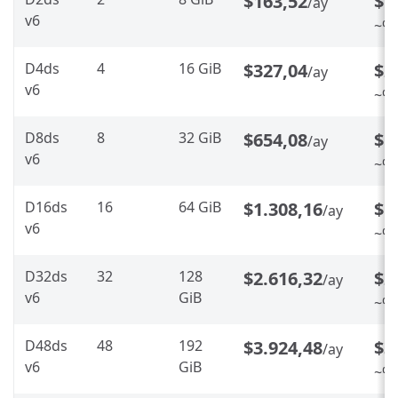
$163,52
$1
/ay
v6
~%2
D4ds
4
16 GiB
$327,04
$2
/ay
v6
~%2
D8ds
8
32 GiB
$654,08
$5
/ay
v6
~%2
D16ds
16
64 GiB
$1.308,16
$1
/ay
v6
~%2
D32ds
32
128
$2.616,32
$2
/ay
v6
GiB
~%2
D48ds
48
192
$3.924,48
$3
/ay
v6
GiB
~%2