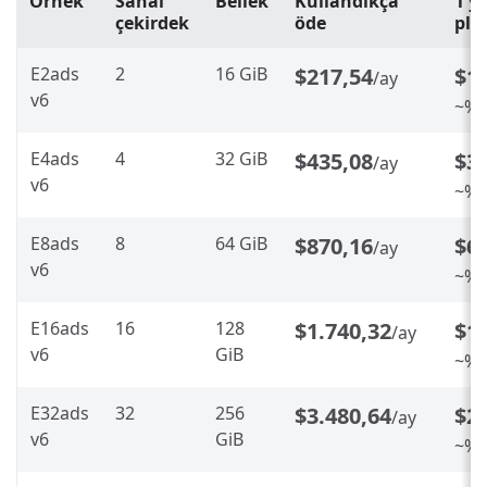
Örnek
Sanal
Bellek
Kullandıkça
1 y
çekirdek
öde
pla
E2ads
2
16 GiB
$217,54
$1
/ay
v6
~%2
E4ads
4
32 GiB
$435,08
$3
/ay
v6
~%2
E8ads
8
64 GiB
$870,16
$6
/ay
v6
~%2
E16ads
16
128
$1.740,32
$1.
/ay
v6
GiB
~%2
E32ads
32
256
$3.480,64
$2.
/ay
v6
GiB
~%2