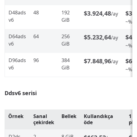
D48ads
48
192
$3.924,48
$3.
/ay
v6
GiB
~%20
D64ads
64
256
$5.232,64
$4.
/ay
v6
GiB
~%20
D96ads
96
384
$7.848,96
$6.
/ay
v6
GiB
~%20
Ddsv6 serisi
Örnek
Sanal
Bellek
Kullandıkça
1 y
çekirdek
öde
pla
D2ds
2
8 GiB