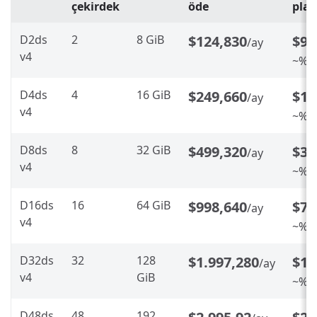
çekirdek
öde
pla
D2ds
2
8 GiB
$124,830
$99
/ay
v4
~%20
D4ds
4
16 GiB
$249,660
$19
/ay
v4
~%20
D8ds
8
32 GiB
$499,320
$39
/ay
v4
~%20
D16ds
16
64 GiB
$998,640
$79
/ay
v4
~%20
D32ds
32
128
$1.997,280
$1.
/ay
v4
GiB
~%20
D48ds
48
192