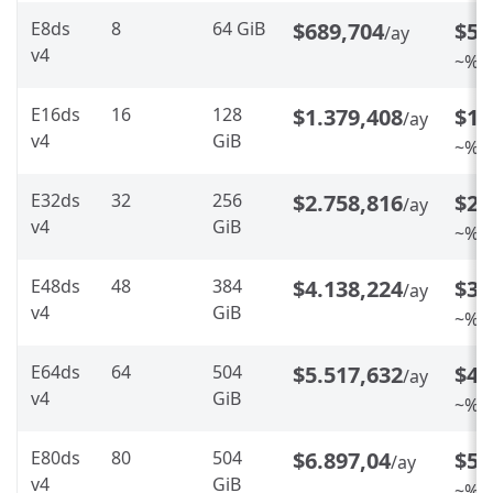
E8ds
8
64 GiB
$689,704
$55
/ay
v4
~%20
E16ds
16
128
$1.379,408
$1.
/ay
v4
GiB
~%20
E32ds
32
256
$2.758,816
$2.
/ay
v4
GiB
~%20
E48ds
48
384
$4.138,224
$3.
/ay
v4
GiB
~%20
E64ds
64
504
$5.517,632
$4.
/ay
v4
GiB
~%20
E80ds
80
504
$6.897,04
$5.
/ay
v4
GiB
~%20