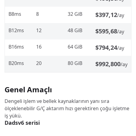
B8ms
8
32 GiB
$397,12
/ay
B12ms
12
48 GiB
$595,68
/ay
B16ms
16
64 GiB
$794,24
/ay
B20ms
20
80 GiB
$992,800
/ay
Genel Amaçlı
Dengeli işlem ve bellek kaynaklarının yanı sıra
ölçeklenebilir G/Ç aktarım hızı gerektiren çoğu işletme
iş yükü.
Dadsv6 serisi