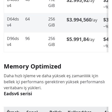
$2.995,92
$2.
/ay
v4
GiB
~%20
D64ds
64
256
$3.994,560
$3.
/ay
v4
GiB
~%20
D96ds
96
256
$5.991,84
$4.
/ay
v4
GiB
~%20
Memory Optimized
Daha hızlı işleme ve daha yüksek eş zamanlılık için
bellek içi performans gerektiren yüksek performanslı
veritabanı iş yükleri.
Eadsv6 serisi