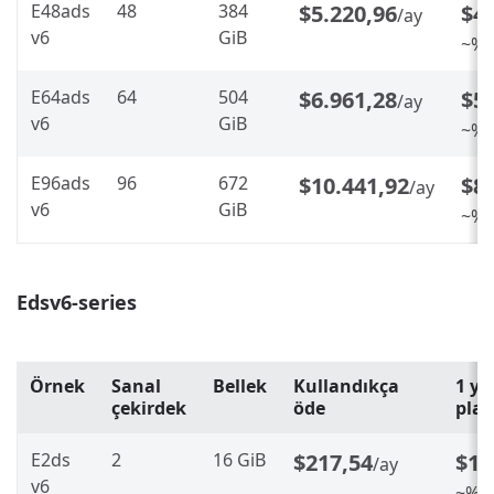
E48ads
48
384
$5.220,96
$4.
/ay
v6
GiB
~%2
E64ads
64
504
$6.961,28
$5.
/ay
v6
GiB
~%2
E96ads
96
672
$10.441,92
$8.
/ay
v6
GiB
~%2
Edsv6-series
Örnek
Sanal
Bellek
Kullandıkça
1 ye
çekirdek
öde
pla
E2ds
2
16 GiB
$217,54
$17
/ay
v6
~%20