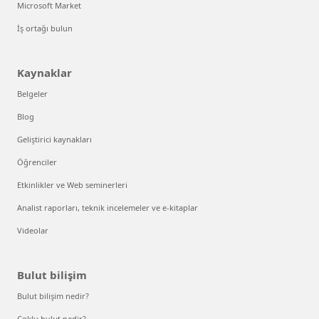
Microsoft Market
İş ortağı bulun
Kaynaklar
Belgeler
Blog
Geliştirici kaynakları
Öğrenciler
Etkinlikler ve Web seminerleri
Analist raporları, teknik incelemeler ve e-kitaplar
Videolar
Bulut bilişim
Bulut bilişim nedir?
Çoklu bulut nedir?