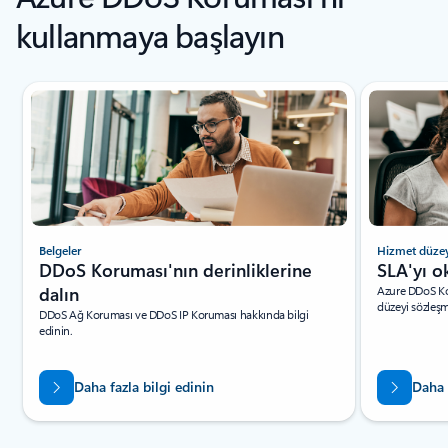
kullanmaya başlayın
Slayt 1/5 gösteriliyor
Belgeler
Hizmet düzey
DDoS Koruması'nın derinliklerine
SLA'yı o
dalın
Azure DDoS Kor
düzeyi sözleşm
DDoS Ağ Koruması ve DDoS IP Koruması hakkında bilgi
edinin.
Daha fazla bilgi edinin
Daha 