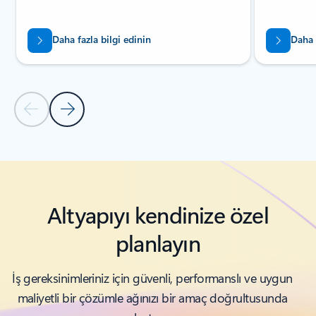
Daha fazla bilgi edinin
Daha 
Önceki Slayt
Sonraki Slayt
İLGİLİ ÜRÜN VE HİZMETLER bölümüne dön
Altyapıyı kendinize özel
planlayın
İş gereksinimleriniz için güvenli, performanslı ve uygun
maliyetli bir çözümle ağınızı bir amaç doğrultusunda