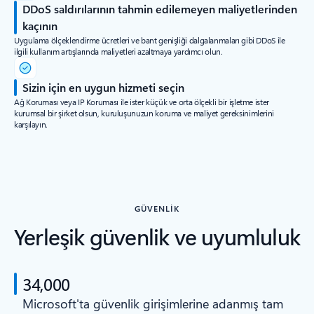
DDoS saldırılarının tahmin edilemeyen maliyetlerinden
kaçının
Uygulama ölçeklendirme ücretleri ve bant genişliği dalgalanmaları gibi DDoS ile
ilgili kullanım artışlarında maliyetleri azaltmaya yardımcı olun.
Sizin için en uygun hizmeti seçin
Ağ Koruması veya IP Koruması ile ister küçük ve orta ölçekli bir işletme ister
kurumsal bir şirket olsun, kuruluşunuzun koruma ve maliyet gereksinimlerini
karşılayın.
GÜVENLIK
Yerleşik güvenlik ve uyumluluk
34,000
Microsoft'ta güvenlik girişimlerine adanmış tam