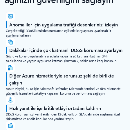
Anomaliler için uygulama trafiği desenlerinizi izleyin
Gerçek trafiği DDoS ilkenizde tanımlanan eşiklerle karşılaştıran uyarlanabilir
ayarlama kullanın.
Dakikalar içinde çok katmanlı DDoS koruması ayarlayın
Güçlü ve kolay uygulanabilir araçlarla kapsamlı ağ katmanı (katman 3/4)
saldırılarına ve yaygın uygulama katmanı (katman 7) saldırılarına karşı korunun.
Diğer Azure hizmetleriyle sorunsuz şekilde birlikte
çalışın
Azure İzleyici, Bulut için Microsoft Defender, Microsoft Sentinel ve tüm Microsoft
güvenlik hizmetleri paketiyle kapsamlı koruma ve performans sağlayın.
Hızlı yanıt ile işe kritik etkiyi ortadan kaldırın
DDoS Koruması hızlı yanıt ekibinden 15 dakikalık bir SLA dahilinde araştırma, özel
risk azaltma ve analiz konularında yardım isteyin.