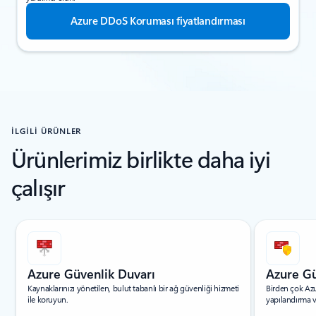
Azure DDoS Koruması fiyatlandırması
İLGİLİ ÜRÜNLER
Ürünlerimiz birlikte daha iyi
çalışır
Slayt 1/5 gösteriliyor
Azure Güvenlik Duvarı
Azure Gü
Kaynaklarınızı yönetilen, bulut tabanlı bir ağ güvenliği hizmeti
Birden çok Az
ile koruyun.
yapılandırma v