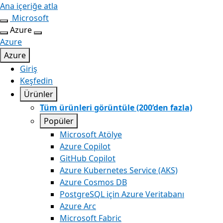
Ana içeriğe atla
Microsoft
Azure
Azure
Azure
Giriş
Keşfedin
Ürünler
Tüm ürünleri görüntüle (200’den fazla)
Popüler
Microsoft Atölye
Azure Copilot
GitHub Copilot
Azure Kubernetes Service (AKS)
Azure Cosmos DB
PostgreSQL için Azure Veritabanı
Azure Arc​
Microsoft Fabric