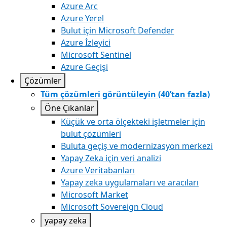
Azure Arc​
Azure Yerel
Bulut için Microsoft Defender
Azure İzleyici
Microsoft Sentinel
Azure Geçişi
Çözümler
Tüm çözümleri görüntüleyin (40’tan fazla)
Öne Çıkanlar
Küçük ve orta ölçekteki işletmeler için
bulut çözümleri
Buluta geçiş ve modernizasyon merkezi
Yapay Zeka için veri analizi
Azure Veritabanları
Yapay zeka uygulamaları ve aracıları
Microsoft Market
Microsoft Sovereign Cloud
yapay zeka