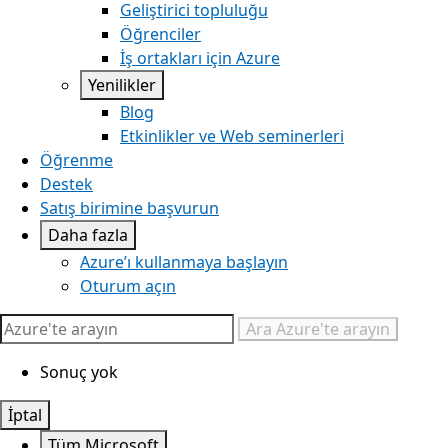
Geliştirici topluluğu
Öğrenciler
İş ortakları için Azure
Yenilikler
Blog
Etkinlikler ve Web seminerleri
Öğrenme
Destek
Satış birimine başvurun
Daha fazla
Azure’ı kullanmaya başlayın
Oturum açın
Ara
Azure'te arayın
Sonuç yok
İptal
Tüm Microsoft