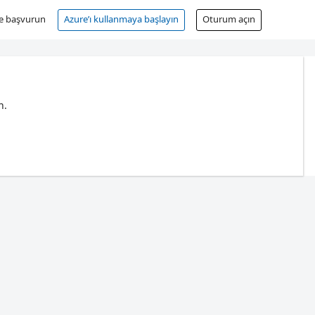
ne başvurun
Azure’ı kullanmaya başlayın
Oturum açın
n.