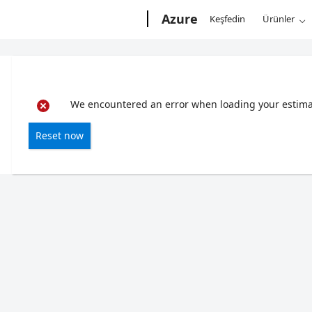
Microsoft
Azure
Keşfedin
Ürünler
We encountered an error when loading your estimate
Reset now