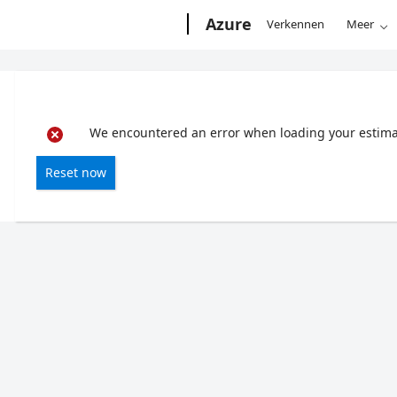
Microsoft
Azure
Verkennen
Meer
We encountered an error when loading your estimate
Reset now