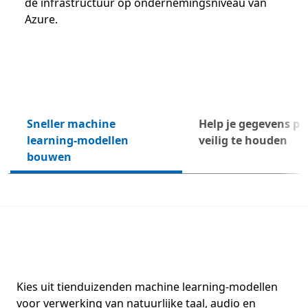
de infrastructuur op ondernemingsniveau van
Azure.
Sneller machine
Help je gegevens pr
Vol
learning-modellen
veilig te houden
bouwen
Azure Kubernetes Service (AKS)
Kies uit tienduizenden machine learning-modellen
voor verwerking van natuurlijke taal, audio en