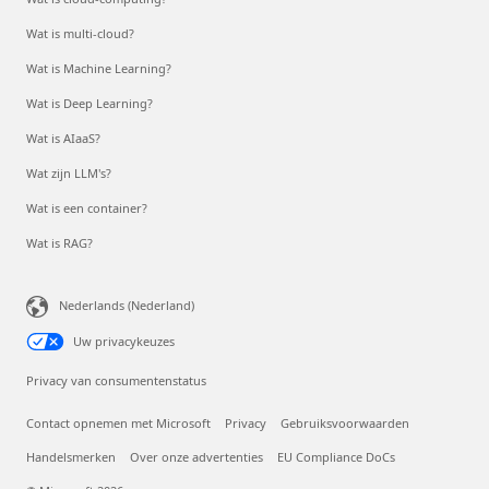
Wat is multi-cloud?
Wat is Machine Learning?
Wat is Deep Learning?
Wat is AIaaS?
Wat zijn LLM's?
Wat is een container?
Wat is RAG?
Nederlands (Nederland)
Uw privacykeuzes
Privacy van consumentenstatus
Contact opnemen met Microsoft
Privacy
Gebruiksvoorwaarden
Handelsmerken
Over onze advertenties
EU Compliance DoCs