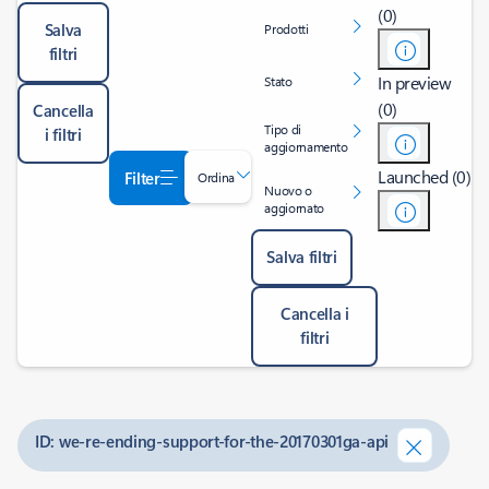
(0)
Salva
Prodotti
filtri
In preview
Stato
(0)
Cancella
Tipo di
i filtri
aggiornamento
Launched (0)
Filter
Ordina
Nuovo o
aggiornato
Salva filtri
Cancella i
filtri
ID: we-re-ending-support-for-the-20170301ga-api