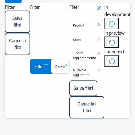
Filter
Filter
Filter
In
development
Salva
filtri
Prodotti
In preview
Stato
Cancella
i filtri
Launched
Tipo di
aggiornamento
Filter
Ordina
Nuovo o
aggiornato
Salva filtri
Cancella i
filtri