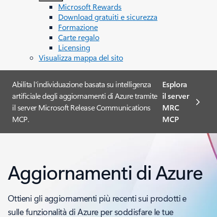
Microsoft Rewards
Download gratuiti e sicurezza
Formazione
Carte regalo
Licensing
Visualizza mappa del sito
Abilita l'individuazione basata su intelligenza
Esplora
artificiale degli aggiornamenti di Azure tramite
il server
il server Microsoft Release Communications
MRC
MCP.
MCP
Aggiornamenti di Azure
Ottieni gli aggiornamenti più recenti sui prodotti e
sulle funzionalità di Azure per soddisfare le tue