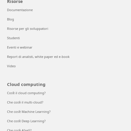
Risorse
Documentazione
Blog
Risorse per gli sviluppatori
Studenti
Eventi e webinar
Report di analisti, white paper ed e-book
Video
Cloud computing
Cos'è il cloud computing?
Che cos'è il multi-cloud?
Che cos'è Machine Learning?
Che cos’è Deep Learning?
Che cos'è AIaaS?