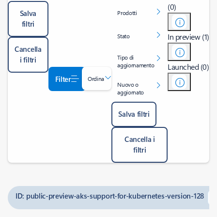
(0)
Salva
Prodotti
filtri
In preview (1)
Stato
Cancella
Tipo di
i filtri
aggiornamento
Launched (0)
Filter
Ordina
Nuovo o
aggiornato
Salva filtri
Cancella i
filtri
ID: public-preview-aks-support-for-kubernetes-version-128