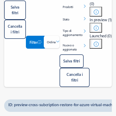
(0)
Salva
Prodotti
filtri
In preview (1)
Stato
Cancella
Tipo di
i filtri
aggiornamento
Launched (0)
Filter
Ordina
Nuovo o
aggiornato
Salva filtri
Cancella i
filtri
ID: preview-cross-subcription-restore-for-azure-virtual-machin