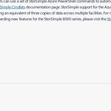
ors can use a set of StorSimple Azure PowerShell commands to automa
rSimple Cmdlets
documentation page. StorSimple support for the Azure 
an equivalent of three copies of data across multiple facilities. For 
rding new features for the StorSimple 8000 series, please visit the
St
1