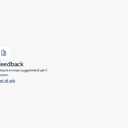
 feedback
Azure e inviaci suggerimenti per il
futuro.
ri di più