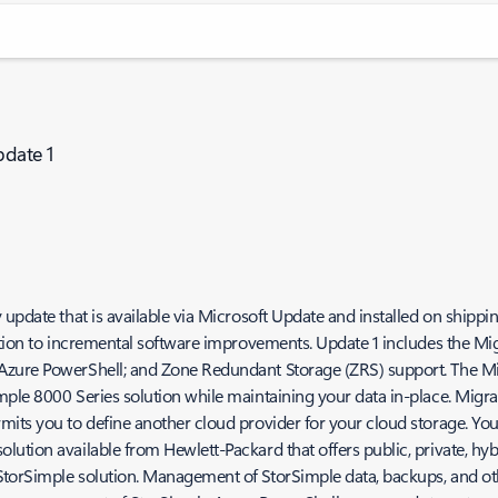
pdate 1
update that is available via Microsoft Update and installed on shipping
tion to incremental software improvements. Update 1 includes the Migr
Azure PowerShell; and Zone Redundant Storage (ZRS) support. The Mig
ple 8000 Series solution while maintaining your data in-place. Migrat
rmits you to define another cloud provider for your cloud storage. 
lution available from Hewlett-Packard that offers public, private, h
 StorSimple solution. Management of StorSimple data, backups, and 