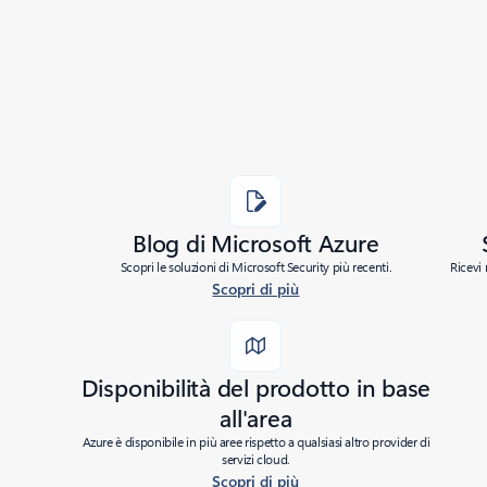
Added to roadmap:
05/27/2015
|
Last modified:
05/27/2015
Share
Blog di Microsoft Azure
Scopri le soluzioni di Microsoft Security più recenti.
Ricevi 
Scopri di più
Disponibilità del prodotto in base
all'area
Azure è disponibile in più aree rispetto a qualsiasi altro provider di
servizi cloud.
Scopri di più