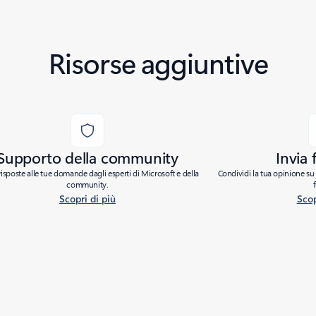
Risorse aggiuntive
Supporto della community
Invia
risposte alle tue domande dagli esperti di Microsoft e della
Condividi la tua opinione su 
community.
Scopri di più
Scop