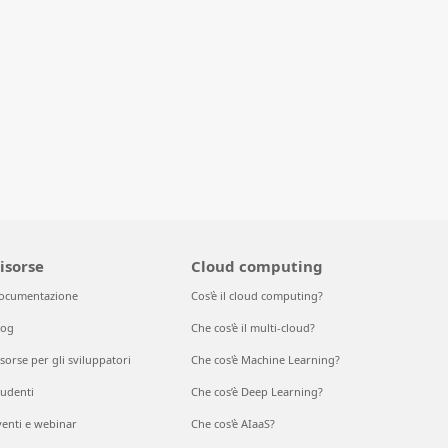
isorse
Cloud computing
ocumentazione
Cos'è il cloud computing?
log
Che cos'è il multi-cloud?
sorse per gli sviluppatori
Che cos'è Machine Learning?
tudenti
Che cos’è Deep Learning?
venti e webinar
Che cos'è AIaaS?