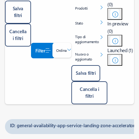
(0)
Salva
Prodotti
filtri
In preview
Stato
(0)
Cancella
Tipo di
i filtri
aggiornamento
Launched (1)
Filter
Ordina
Nuovo o
aggiornato
Salva filtri
Cancella i
filtri
ID: general-availability-app-service-landing-zone-accelerator