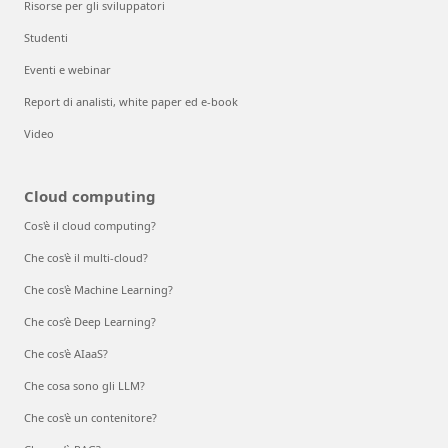
Risorse per gli sviluppatori
Studenti
Eventi e webinar
Report di analisti, white paper ed e-book
Video
Cloud computing
Cos'è il cloud computing?
Che cos'è il multi-cloud?
Che cos'è Machine Learning?
Che cos’è Deep Learning?
Che cos'è AIaaS?
Che cosa sono gli LLM?
Che cos'è un contenitore?