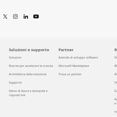
Soluzioni e supporto
Partner
R
Soluzioni
Aziende di sviluppo software
D
Risorse per accelerare la crescita
Microsoft Marketplace
B
Architettura della soluzione
Trova un partner
Ri
Supporto
S
Demo di Azure e domande e
E
risposte live
Re
e
V