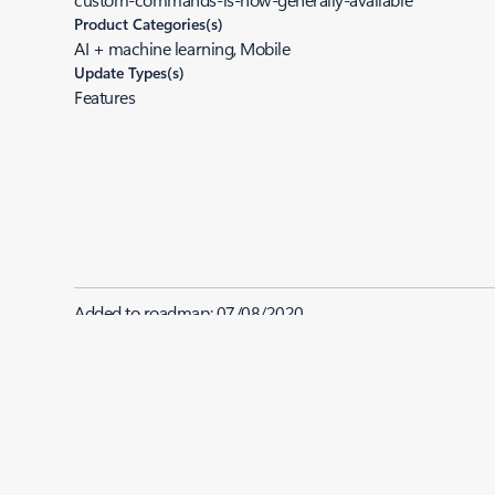
Product Categories(s)
AI + machine learning, Mobile
Update Types(s)
Features
Added to roadmap:
07/08/2020
|
Last modified:
07/08/2020
Share