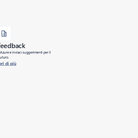
 feedback
Azure e inviaci suggerimenti per il
futuro.
ri di più