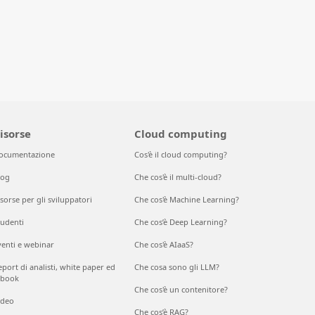
isorse
Cloud computing
ocumentazione
Cos'è il cloud computing?
log
Che cos'è il multi-cloud?
sorse per gli sviluppatori
Che cos'è Machine Learning?
tudenti
Che cos’è Deep Learning?
venti e webinar
Che cos'è AIaaS?
port di analisti, white paper ed
Che cosa sono gli LLM?
-book
Che cos'è un contenitore?
ideo
Che cos’è RAG?