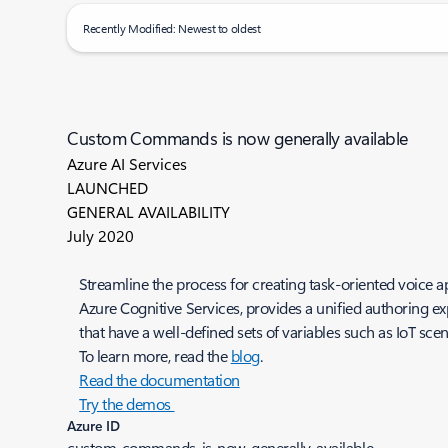
Recently Modified: Newest to oldest
Custom Commands is now generally available
Azure AI Services
LAUNCHED
GENERAL AVAILABILITY
July 2020
Streamline the process for creating task-oriented voice
Azure Cognitive Services, provides a unified authoring 
that have a well-defined sets of variables such as IoT scen
To learn more, read the
blog
.
Read the documentation
Try the demos
Azure ID
custom-commands-is-now-generally-available