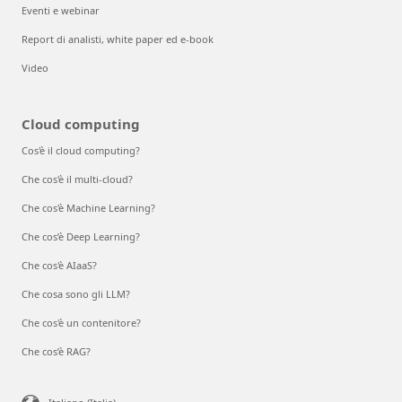
Eventi e webinar
Report di analisti, white paper ed e-book
Video
Cloud computing
Cos'è il cloud computing?
Che cos'è il multi-cloud?
Che cos'è Machine Learning?
Che cos’è Deep Learning?
Che cos'è AIaaS?
Che cosa sono gli LLM?
Che cos'è un contenitore?
Che cos’è RAG?