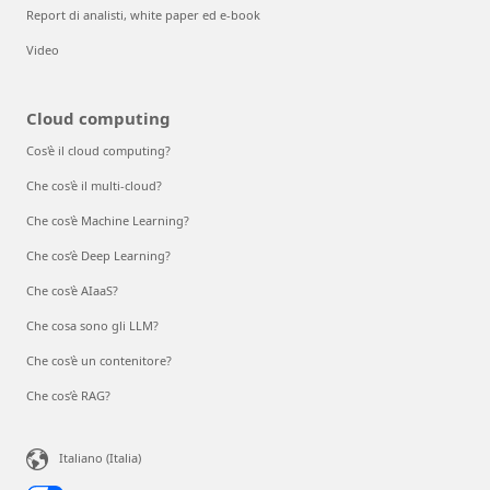
Report di analisti, white paper ed e-book
Video
Cloud computing
Cos'è il cloud computing?
Che cos'è il multi-cloud?
Che cos'è Machine Learning?
Che cos’è Deep Learning?
Che cos'è AIaaS?
Che cosa sono gli LLM?
Che cos'è un contenitore?
Che cos’è RAG?
Italiano (Italia)