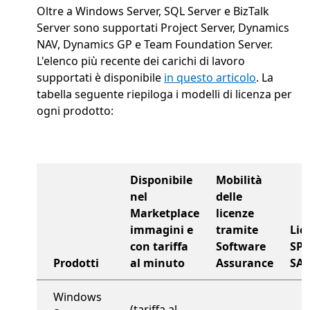
Oltre a Windows Server, SQL Server e BizTalk
Server sono supportati Project Server, Dynamics
NAV, Dynamics GP e Team Foundation Server.
L'elenco più recente dei carichi di lavoro
supportati è disponibile
in questo articolo
. La
tabella seguente riepiloga i modelli di licenza per
ogni prodotto:
Disponibile
Mobilità
nel
delle
Marketplace
licenze
immagini e
tramite
Lic
con tariffa
Software
SP
Prodotti
al minuto
Assurance
SAL
piano di supporto a livello di organizzazione
Windows
(tariffa al