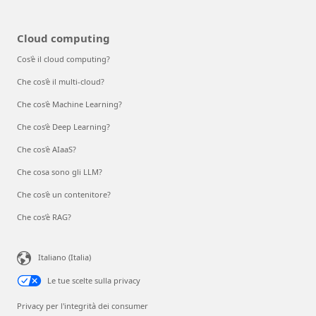
Cloud computing
Cos'è il cloud computing?
Che cos'è il multi-cloud?
Che cos'è Machine Learning?
Che cos’è Deep Learning?
Che cos'è AIaaS?
Che cosa sono gli LLM?
Che cos'è un contenitore?
Che cos’è RAG?
Italiano (Italia)
Le tue scelte sulla privacy
Privacy per l'integrità dei consumer